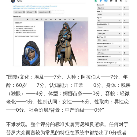
“国籍/文化：埃及——7分、人种：阿拉伯人——7分、年
龄：60岁——7分、认知能力：正常——0分、身体：残疾
（独眼）——4分、体型：婀娜苗条——0分、容貌：轻微
老化——1分、性别认同：女性——5分、性取向：异性恋
——0分、社会阶层/背景：中产阶级——0分”
不难发现。整个评分的标准实属荒诞和反逻辑。任何对于
普罗大众而言较为常见的特征在系统中都给出了0分或者