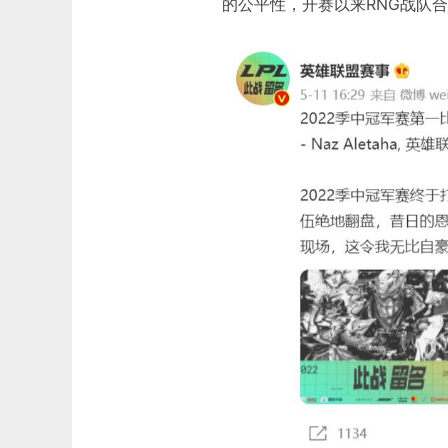
的公平性，开赛以来RNG战队