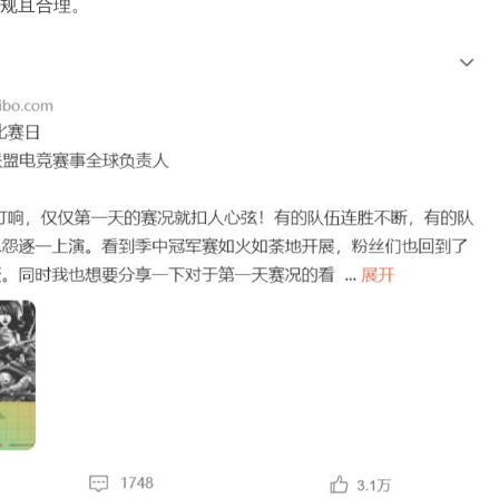
合规且合理。