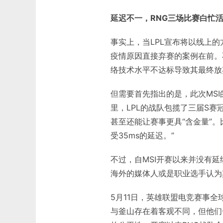
延迟不一，RNG三场比赛白忙
事实上，当LPL宣布将以线上
疫情原因直接弃赛的案例在前。
络技术水平不达标导致其最终放
但需要首先指出的是，此次MS
里，LPL的战队包揽了三届S赛
甚至还能让赛事更具“含金量”。
受35ms的延迟。”
不过，自MSI开赛以来并没有延
海外的媒体人或是职业选手认为其
5月11日，英雄联盟电竞赛事全球
与釜山存在着客观不同，但他们