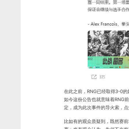
在此之前，RNG已经取得3-0
如今这份公告也就意味着RNG
定，成为此次事件的导火索，点
比如有的观众质疑到，既然赛前将