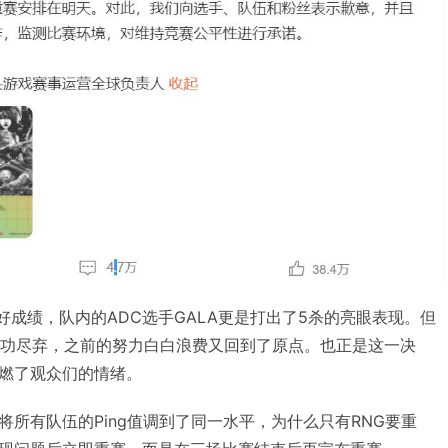
的好成绩，队内的ADC选手GALA更是打出了5杀的亮眼表现。但
前功尽弃，之前的努力白白浪费又回到了原点。也正是这一决
燃了观众们的情绪。
所有队伍的Ping值调到了同一水平，为什么只有RNG要重