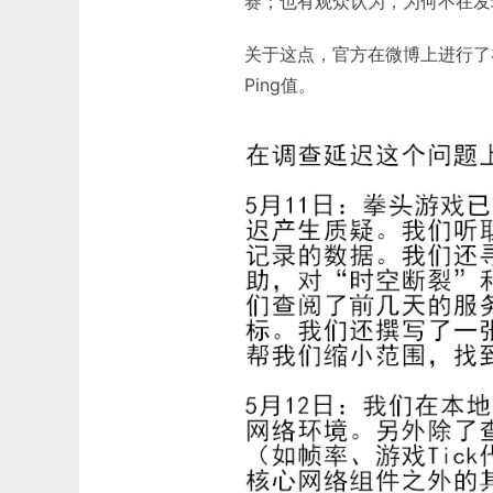
赛；也有观众认为，为何不在发
关于这点，官方在微博上进行了
Ping值。