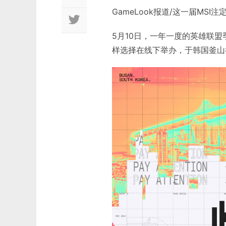
GameLook报道/这一届MS
5月10日，一年一度的英雄联盟
样选择在线下举办，于韩国釜山