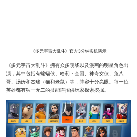
《多元宇宙大乱斗》官方3分钟实机演示
《多元宇宙大乱斗》拥有众多院线以及漫画的明星角色出
演，其中包括有蝙蝠侠、哈莉・奎因、神奇女侠、兔八
哥、汤姆和杰瑞（猫和老鼠）等，阵容十分亮眼。每一位
英雄都有独一无二的技能连招供玩家探索挖掘。