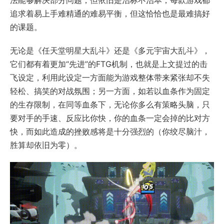
法能够解决部分问题，但依旧是治标不治本，每款游戏都
追求着易上手难精通的难易平衡，但这恰恰也是最难搞好
的课题。
无论是《任天堂明星大乱斗》还是《多元宇宙大乱斗》，
它们都有着更加“先进”的FTG机制，也就是上文提过的击
飞设定，利用此设定一方面能为游戏整体带来紧张却不失
轻松、搞笑的对战氛围；另一方面，如若以血条作为固定
的生存限制，在同等血条下，无论你多么有策略头脑，只
要对手的手速、反应比你快，你的血条一定会掉的比对方
快，而如此造成的挫败感将是十分强烈的（你绞尽脑汁，
胜算却依旧为零）。