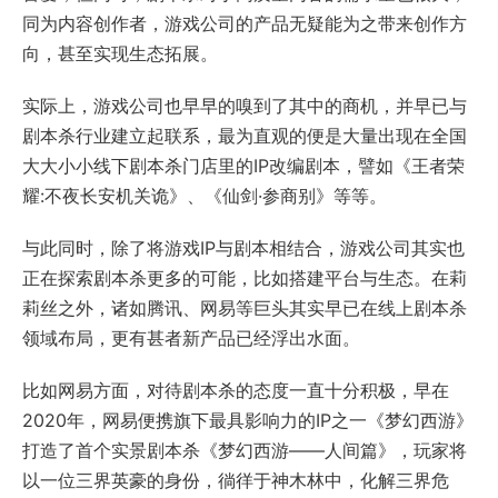
同为内容创作者，游戏公司的产品无疑能为之带来创作方
向，甚至实现生态拓展。
实际上，游戏公司也早早的嗅到了其中的商机，并早已与
剧本杀行业建立起联系，最为直观的便是大量出现在全国
大大小小线下剧本杀门店里的IP改编剧本，譬如《王者荣
耀:不夜长安机关诡》、《仙剑·参商别》等等。
与此同时，除了将游戏IP与剧本相结合，游戏公司其实也
正在探索剧本杀更多的可能，比如搭建平台与生态。在莉
莉丝之外，诸如腾讯、网易等巨头其实早已在线上剧本杀
领域布局，更有甚者新产品已经浮出水面。
比如网易方面，对待剧本杀的态度一直十分积极，早在
2020年，网易便携旗下最具影响力的IP之一《梦幻西游》
打造了首个实景剧本杀《梦幻西游——人间篇》，玩家将
以一位三界英豪的身份，徜徉于神木林中，化解三界危