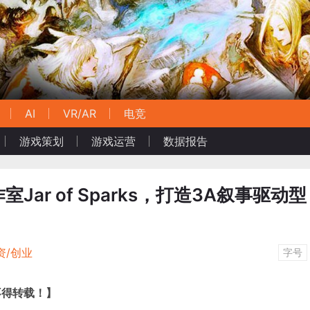
AI
VR/AR
电竞
游戏策划
游戏运营
数据报告
ar of Sparks，打造3A叙事驱动型
资/创业
字号
不得转载！
】