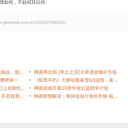
绩如何，不妨拭目以待。
elook.com.cn/2022/07/490331/
网易丁磊：创造中国特色文化精品，助力实现中国文化大时代
网易再出招 [率土之滨]大举进攻细分市场
付费榜第一
《暗黑不朽》力撑动视暴雪Q3业绩，暴雪放“续约烟雾弹”施压网易？
Q3游戏营收再破百亿，网易赶上创新红利头节车厢
网易游戏开展20所学校公益助学计划
网易手游《九州海上牧云记》开启首测预约
网易财报解读：将持续发行海外市场 电竞市场潜力巨大