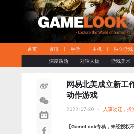
首页
资讯
手游
主机
独立游戏
深度话题
对话人物
游戏美术
网易北美成立新工作室J
动作游戏
2022-07-20
•
人事动迁
，
投
【
GameLook专稿，未经授权