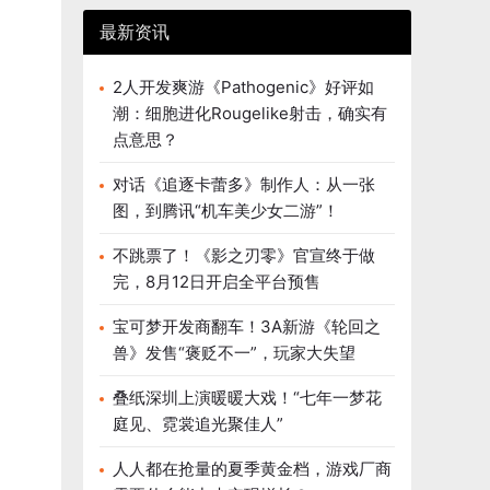
最新资讯
2人开发爽游《Pathogenic》好评如
潮：细胞进化Rougelike射击，确实有
点意思？
对话《追逐卡蕾多》制作人：从一张
图，到腾讯“机车美少女二游”！
不跳票了！《影之刃零》官宣终于做
完，8月12日开启全平台预售
宝可梦开发商翻车！3A新游《轮回之
兽》发售“褒贬不一”，玩家大失望
叠纸深圳上演暖暖大戏！“七年一梦花
庭见、霓裳追光聚佳人”
人人都在抢量的夏季黄金档，游戏厂商