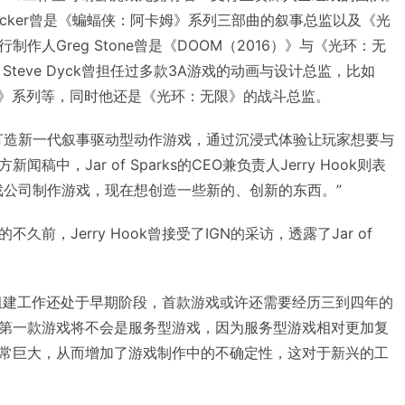
rocker曾是《蝙蝠侠：阿卡姆》系列三部曲的叙事总监以及《光
作人Greg Stone曾是《DOOM（2016）》与《光环：无
teve Dyck曾担任过多款3A游戏的动画与设计总监，比如
篮球》系列等，同时他还是《光环：无限》的战斗总监。
s使命是打造新一代叙事驱动型动作游戏，通过沉浸式体验让玩家想要与
中，Jar of Sparks的CEO兼负责人Jerry Hook则表
戏公司制作游戏，现在想创造一些新的、创新的东西。”
前，Jerry Hook曾接受了IGN的采访，透露了Jar of
作室的组建工作还处于早期阶段，首款游戏或许还需要经历三到四年的
第一款游戏将不会是服务型游戏，因为服务型游戏相对更加复
常巨大，从而增加了游戏制作中的不确定性，这对于新兴的工