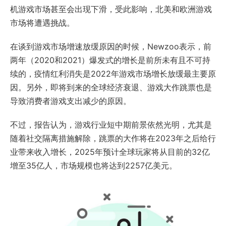
机游戏市场甚至会出现下滑，受此影响，北美和欧洲游戏
市场将遭遇挑战。
在谈到游戏市场增速放缓原因的时候，Newzoo表示，前
两年（2020和2021）爆发式的增长是前所未有且不可持
续的，疫情红利消失是2022年游戏市场增长放缓最主要原
因。另外，即将到来的全球经济衰退、游戏大作跳票也是
导致消费者游戏支出减少的原因。
不过，报告认为，游戏行业短中期前景依然光明，尤其是
随着社交隔离措施解除，跳票的大作将在2023年之后给行
业带来收入增长，2025年预计全球玩家将从目前的32亿
增至35亿人，市场规模也将达到2257亿美元。