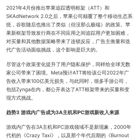
2021年4月份推出苹果追踪透明框架（ATT）和
SKAdNetwork 2.0之后，苹果公司颠覆了整个移动生态系
统，谷歌随后也推出了类似（但没那么极端）的政策。苹
果新框架导致发行商在不同应用之间追踪用户更加困难，
对买量和其他数据策略带来了连锁反应，广告主衡量和迭
代广告活动面临挑战，这个影响是巨大的。
尽管这个政策变化提升了用户隐私保护，同样给全球无数
家公司带来了困境。Meta预计ATT将给该公司2022年广
告收入带来100亿美元损失，与此同时，很多手游公司，
包括Zynga在内，都公开表达了ATT框架带来的买量和变
现方式挑战。
趋势3 游戏内广告成为3A主机和PC游戏新收入来源
游戏内广告在3A主机和PC游戏领域不是新现象，2000年
代初的《Crazy Taxi》，以及那个年代后期的《Burnout