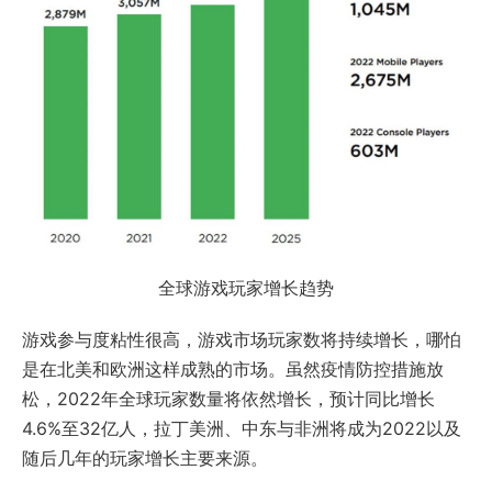
全球游戏玩家增长趋势
游戏参与度粘性很高，游戏市场玩家数将持续增长，哪怕
是在北美和欧洲这样成熟的市场。虽然疫情防控措施放
松，2022年全球玩家数量将依然增长，预计同比增长
4.6%至32亿人，拉丁美洲、中东与非洲将成为2022以及
随后几年的玩家增长主要来源。