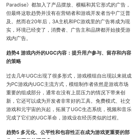
Paradise》都加入了产品摆放、横幅和其它形式的广告，
但最终这歌趋势并没有在营销者和游戏开发者当中广泛普
及。然而在20年后，3A主机和PC游戏里的广告将成为现
实，环境已经变了，消费者、广告主和品牌都开始接受游
戏内广告。
趋势4 游戏内外的UGC内容：提升用户参与、留存和内容
的策略
过去几年UGC出现了很多形式，游戏模组自出现以来就成
为PC游戏内UGC主流方式，模组制作者依然是游戏市场
重要的组成部分，通常在没有上层压力的情况下带来创
新，它还可以成为开发者非常好的工具。免费模式、社交
游戏和元宇宙的兴起，拓展了UGC生态系统，视频和音乐
完成了它们的UGC革命，游戏业在经历类似的过程。
趋势5 多元化、公平性和包容性正在成为游戏更重要的部