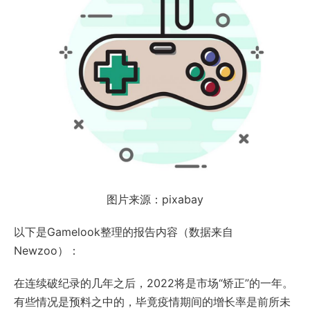
图片来源：pixabay
以下是Gamelook整理的报告内容（数据来自
Newzoo）：
在连续破纪录的几年之后，2022将是市场“矫正”的一年。
有些情况是预料之中的，毕竟疫情期间的增长率是前所未