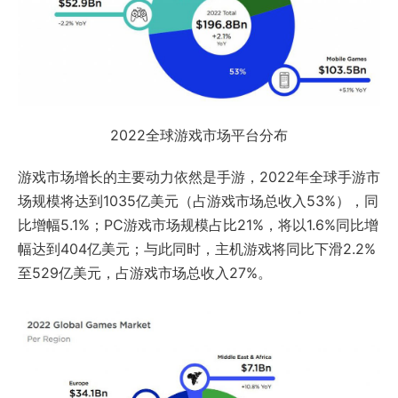
2022全球游戏市场平台分布
游戏市场增长的主要动力依然是手游，2022年全球手游市
场规模将达到1035亿美元（占游戏市场总收入53%），同
比增幅5.1%；PC游戏市场规模占比21%，将以1.6%同比增
幅达到404亿美元；与此同时，主机游戏将同比下滑2.2%
至529亿美元，占游戏市场总收入27%。