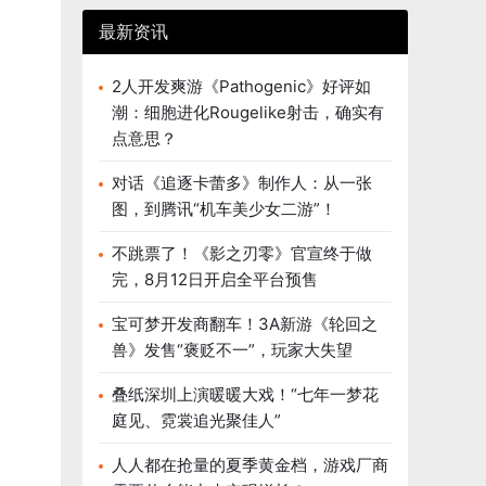
最新资讯
2人开发爽游《Pathogenic》好评如
潮：细胞进化Rougelike射击，确实有
点意思？
对话《追逐卡蕾多》制作人：从一张
图，到腾讯“机车美少女二游”！
不跳票了！《影之刃零》官宣终于做
完，8月12日开启全平台预售
宝可梦开发商翻车！3A新游《轮回之
兽》发售“褒贬不一”，玩家大失望
叠纸深圳上演暖暖大戏！“七年一梦花
庭见、霓裳追光聚佳人”
人人都在抢量的夏季黄金档，游戏厂商