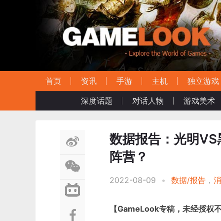
首页
资讯
手游
主机
独立游戏
深度话题
对话人物
游戏美术
数据报告：光明VS
阵营？
2022-08-09
•
数据/报告
，
【GameLook专稿，未经授权