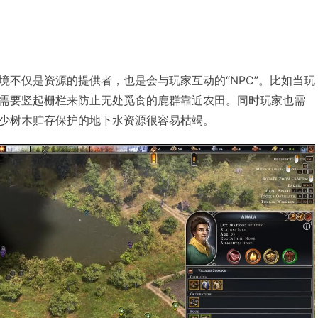
境不仅是资源的提供者，也是会与玩家互动的“NPC”。比如当玩
需要竖起栅栏来防止无处觅食的鹿群靠近农田。同时玩家也需
少树木贮存保护的地下水资源很容易枯竭。