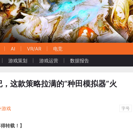
AI
VR/AR
电竞
游戏策划
游戏运营
数据报告
，这款策略拉满的“种田模拟器”火
外游戏
字号
不得转载！】