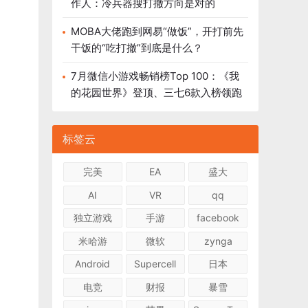
作人：冷兵器搜打撤方向是对的
MOBA大佬跑到网易“做饭”，开打前先
干饭的“吃打撤”到底是什么？
7月微信小游戏畅销榜Top 100：《我
的花园世界》登顶、三七6款入榜领跑
标签云
完美
EA
盛大
AI
VR
qq
独立游戏
手游
facebook
米哈游
微软
zynga
Android
Supercell
日本
电竞
财报
暴雪