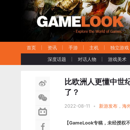
首页
资讯
手游
主机
独立游戏
深度话题
对话人物
游戏美术
比欧洲人更懂中世纪
了？
2022-08-11
•
新游发布
，
海
【GameLook专稿，未经授权