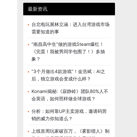
最新资讯
台北电玩展林立涵：进入台湾游戏市场
需要知道的事
“南昌高中生”做的游戏Steam爆红！
《完蛋！我被男同学包围了！》多抽
象？
“3个月做出4款游戏”！金浩斌：AI之
后，独立游戏会变成什么样？
Konami揭秘:《寂静岭》团队80%人不
会英语，如何照样做全球游戏？
分析：如何靠UP主卖游戏，邀请码营
销的威力你知道么？
上线首周玩家破百万，《雾影猎人》制