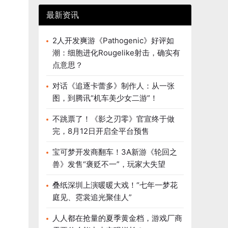
最新资讯
2人开发爽游《Pathogenic》好评如
潮：细胞进化Rougelike射击，确实有
点意思？
对话《追逐卡蕾多》制作人：从一张
图，到腾讯“机车美少女二游”！
不跳票了！《影之刃零》官宣终于做
完，8月12日开启全平台预售
宝可梦开发商翻车！3A新游《轮回之
兽》发售“褒贬不一”，玩家大失望
叠纸深圳上演暖暖大戏！“七年一梦花
庭见、霓裳追光聚佳人”
人人都在抢量的夏季黄金档，游戏厂商