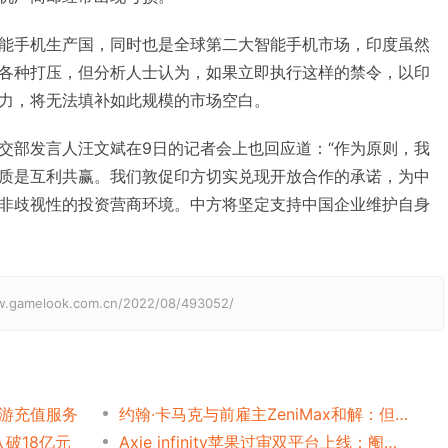
能手机生产国，同时也是全球第二大智能手机市场，印度虽然
各种打压，但分析人士认为，如果立即执行这样的禁令，以印
力，将无法填补如此规模的市场空白。
交部发言人汪文斌在9日的记者会上也回应道：“作为原则，我
质是互利共赢。我们敦促印方切实兑现开放合作的承诺，为中
非歧视性的投资营商环境。中方将坚定支持中国企业维护自身
elook.com.cn/2022/08/493052/
手游充值服务
约翰·卡马克与前雇主ZeniMax和解：但Oculus纠纷案仍未决
入破18亿元
Axie infinity苹果过审双平台上线：阉割Web3后，还有几成竞争力？