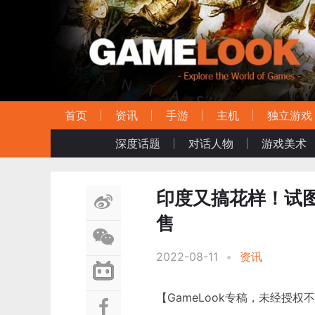
首页
资讯
手游
主机
独立游戏
深度话题
对话人物
游戏美术
印度又搞花样！试
售
2022-08-11
•
资讯
【GameLook专稿，未经授权