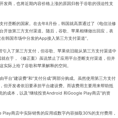
开发商，也将近期内容价格上涨的原因归咎于谷歌的强迫性支
支付垄断的国家。在去年8月份，韩国就高票通过了《电信法修
台开放第三方支付渠道。随后，谷歌、苹果相继做出回应，表
在韩国市场中分发的App接入第三方支付渠道”。
尽管引入了第三方支付，但谷歌、苹果依旧能从第三方支付渠道中
。原因就在于，《修正案》虽说禁止了应用平台垄断支付渠道，但并
这实际上给了谷歌和苹果解释的空间。
由平台“建设费”和“支付分成”两部分购成。虽然使用第三方支付
，但开发者依旧要承担平台建设费。而该费用主要用来帮助抵
统的成本，以及“继续投资Android 和Google Play商店”的资
e Play商店中实际销售的应用或数字内容抽取30%的支付费用，