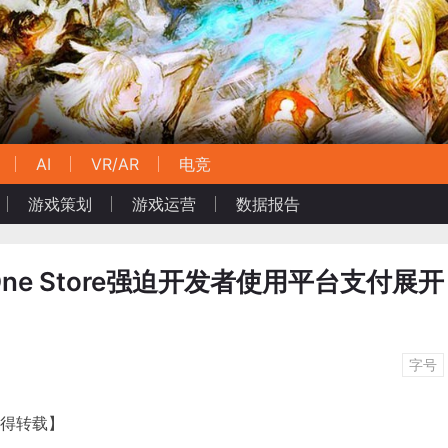
AI
VR/AR
电竞
游戏策划
游戏运营
数据报告
e Store强迫开发者使用平台支付展开
字号
不得转载】