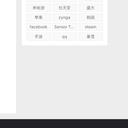
米哈游
任天堂
盛大
苹果
zynga
韩国
facebook
Sensor Tower
steam
手游
qq
暴雪