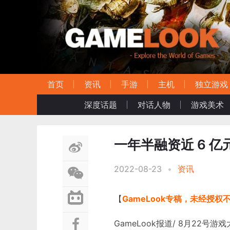
首页
资讯
手游
主机
独立游戏
深度话题
对话人物
游戏美术
一年半融资近 6 
2022-08-23
•
资讯
【
GameLook专稿，未经授权
GameLook报道/ 8月22号