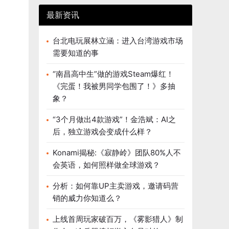
最新资讯
台北电玩展林立涵：进入台湾游戏市场
需要知道的事
“南昌高中生”做的游戏Steam爆红！
《完蛋！我被男同学包围了！》多抽
象？
“3个月做出4款游戏”！金浩斌：AI之
后，独立游戏会变成什么样？
Konami揭秘:《寂静岭》团队80%人不
会英语，如何照样做全球游戏？
分析：如何靠UP主卖游戏，邀请码营
销的威力你知道么？
上线首周玩家破百万，《雾影猎人》制