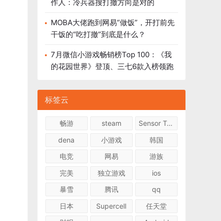
作人：冷兵器搜打撤方向是对的
MOBA大佬跑到网易“做饭”，开打前先
干饭的“吃打撤”到底是什么？
7月微信小游戏畅销榜Top 100：《我
的花园世界》登顶、三七6款入榜领跑
标签云
畅游
steam
Sensor Tower
dena
小游戏
韩国
电竞
网易
游族
完美
独立游戏
ios
暴雪
腾讯
qq
日本
Supercell
任天堂