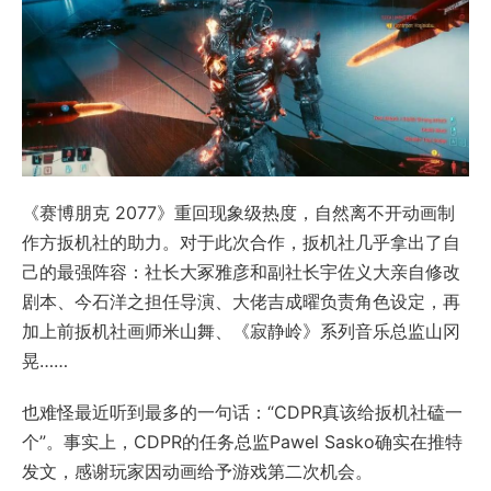
《赛博朋克 2077》重回现象级热度，自然离不开动画制
作方扳机社的助力。对于此次合作，扳机社几乎拿出了自
己的最强阵容：社长大冢雅彦和副社长宇佐义大亲自修改
剧本、今石洋之担任导演、大佬吉成曜负责角色设定，再
加上前扳机社画师米山舞、《寂静岭》系列音乐总监山冈
晃……
也难怪最近听到最多的一句话：“CDPR真该给扳机社磕一
个”。事实上，CDPR的任务总监Pawel Sasko确实在推特
发文，感谢玩家因动画给予游戏第二次机会。