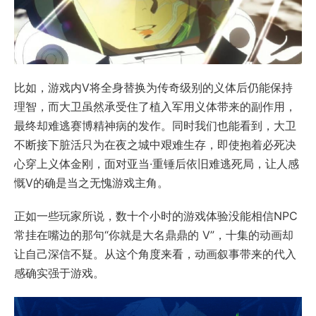
比如，游戏内V将全身替换为传奇级别的义体后仍能保持
理智，而大卫虽然承受住了植入军用义体带来的副作用，
最终却难逃赛博精神病的发作。同时我们也能看到，大卫
不断接下脏活只为在夜之城中艰难生存，即使抱着必死决
心穿上义体金刚，面对亚当·重锤后依旧难逃死局，让人感
慨V的确是当之无愧游戏主角。
正如一些玩家所说，数十个小时的游戏体验没能相信NPC
常挂在嘴边的那句“你就是大名鼎鼎的 V”，十集的动画却
让自己深信不疑。从这个角度来看，动画叙事带来的代入
感确实强于游戏。