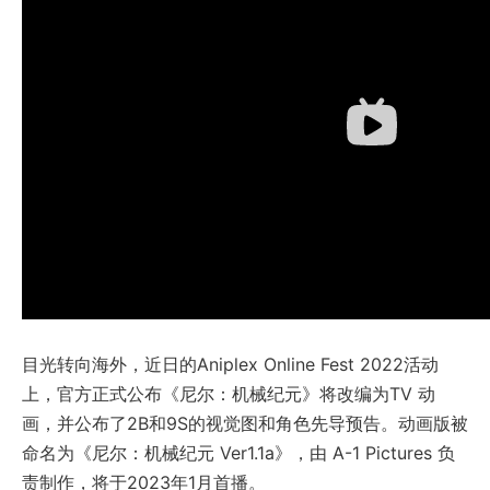
目光转向海外，近日的Aniplex Online Fest 2022活动
上，官方正式公布《尼尔：机械纪元》将改编为TV 动
画，并公布了2B和9S的视觉图和角色先导预告。动画版被
命名为《尼尔：机械纪元 Ver1.1a》，由 A-1 Pictures 负
责制作，将于2023年1月首播。