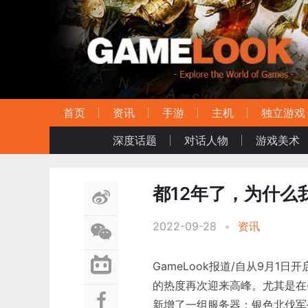
首页
资讯
手游
主机
独立游戏
深度话题
对话人物
游戏美术
都12年了，为什么
2022-09-28
•
资讯
GameLook报道/自从9月1
的热度再次迎来高峰。尤其是在
新增了一组服务器：银色北伐军