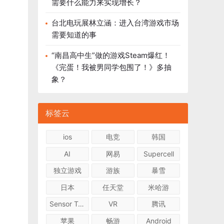
需要什么能力来实现增长？
台北电玩展林立涵：进入台湾游戏市场
需要知道的事
“南昌高中生”做的游戏Steam爆红！
《完蛋！我被男同学包围了！》多抽
象？
标签云
ios
电竞
韩国
AI
网易
Supercell
独立游戏
游族
暴雪
日本
任天堂
米哈游
Sensor Tower
VR
腾讯
苹果
畅游
Android