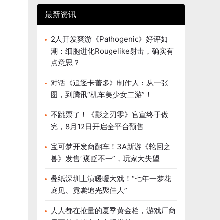
最新资讯
2人开发爽游《Pathogenic》好评如
潮：细胞进化Rougelike射击，确实有
点意思？
对话《追逐卡蕾多》制作人：从一张
图，到腾讯“机车美少女二游”！
不跳票了！《影之刃零》官宣终于做
完，8月12日开启全平台预售
宝可梦开发商翻车！3A新游《轮回之
兽》发售“褒贬不一”，玩家大失望
叠纸深圳上演暖暖大戏！“七年一梦花
庭见、霓裳追光聚佳人”
人人都在抢量的夏季黄金档，游戏厂商