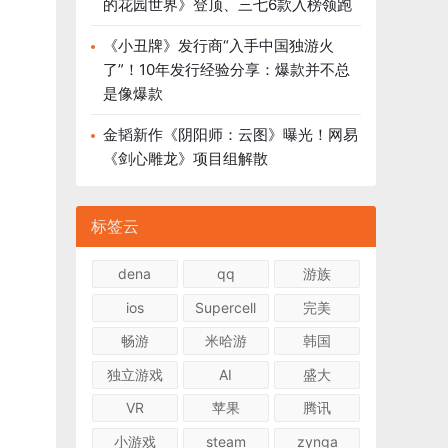
的花园世界》登顶、三七6款入榜领跑
《小丑牌》发行商“入手中国独游火
了”！10年发行经验分享：爆款并不总
是像爆款
金韬新作《阴阳师：云图》曝光！网易
《剑心雕龙》项目组解散
标签云
dena
qq
游族
ios
Supercell
完美
畅游
米哈游
韩国
独立游戏
AI
盛大
VR
苹果
腾讯
小游戏
steam
zynga