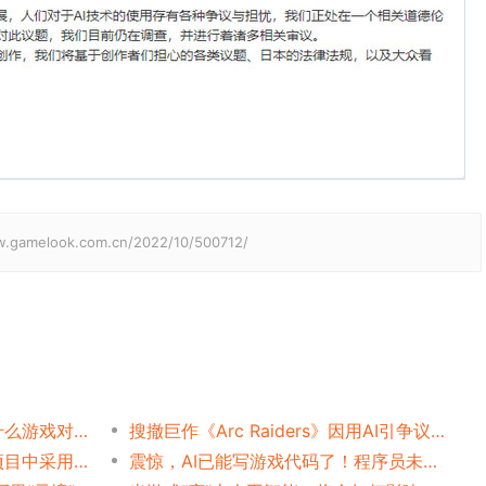
elook.com.cn/2022/10/500712/
雅达利联合创始人去世，为什么游戏对AI很重要？
搜撤巨作《Arc Raiders》因用AI引争议，开发商CEO、Epic老板强力反驳！
游戏公司精确测算：在真实项目中采用AI画图节省了80%美术成本！
震惊，AI已能写游戏代码了！程序员未来会失业么？