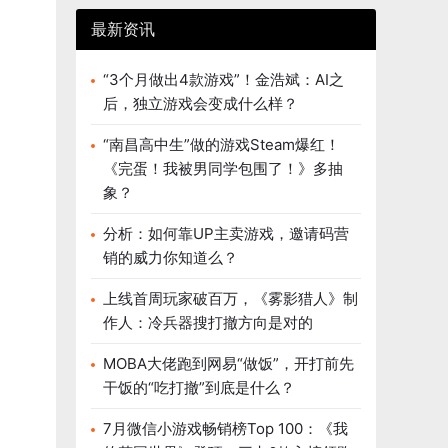
最新资讯
“3个月做出4款游戏”！金浩斌：AI之
后，独立游戏会变成什么样？
“南昌高中生”做的游戏Steam爆红！
《完蛋！我被男同学包围了！》多抽
象？
分析：如何靠UP主卖游戏，邀请码营
销的威力你知道么？
上线首周玩家破百万，《雾影猎人》制
作人：冷兵器搜打撤方向是对的
MOBA大佬跑到网易“做饭”，开打前先
干饭的“吃打撤”到底是什么？
7月微信小游戏畅销榜Top 100：《我