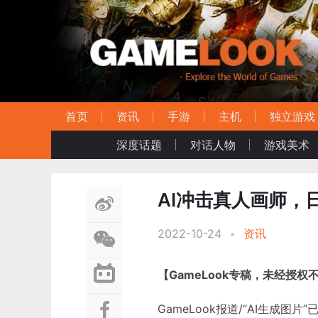
首页
资讯
手游
主机
独立游戏
深度话题
对话人物
游戏美术
AI冲击真人画师，日
2022-10-24
•
资讯
【GameLook专稿，未经授权
GameLook报道/“AI生成