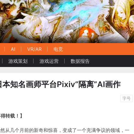
AI
VR/AR
电竞
游戏策划
游戏运营
数据报告
本知名画师平台Pixiv“隔离”AI画作
字号
不得转载！】
图片”已然从几个月前的新奇和惊喜，变成了一个充满争议的领域，一