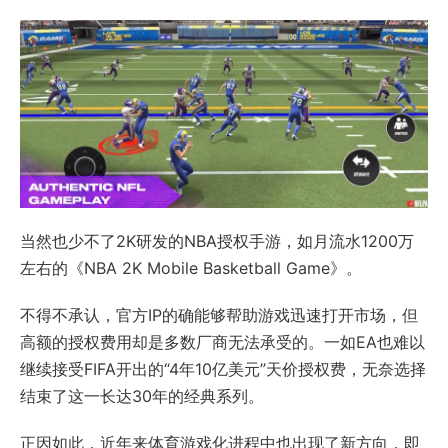
当然也少不了2K研发的NBA授权手游，如月流水1200万
左右的《NBA 2K Mobile Basketball Game》。
不得不承认，官方IP的确能够帮助游戏迅速打开市场，但
高额的授权费用却是多数厂商无法承受的。一如EA也难以
继续接受FIFA开出的“4年10亿美元”天价授权费，无奈选择
结束了这一长达30年的经典系列。
正因如此，近年来体育游戏化进程中也出现了新方向，即