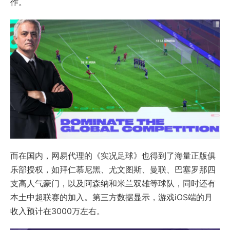
作。
而在国内，网易代理的《实况足球》也得到了海量正版俱
乐部授权，如拜仁慕尼黑、尤文图斯、曼联、巴塞罗那四
支高人气豪门，以及阿森纳和米兰双雄等球队，同时还有
本土中超联赛的加入。第三方数据显示，游戏iOS端的月
收入预计在3000万左右。