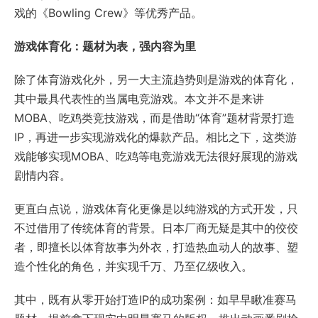
戏的《Bowling Crew》等优秀产品。
游戏体育化：题材为表，强内容为里
除了体育游戏化外，另一大主流趋势则是游戏的体育化，
其中最具代表性的当属电竞游戏。本文并不是来讲
MOBA、吃鸡类竞技游戏，而是借助“体育”题材背景打造
IP，再进一步实现游戏化的爆款产品。相比之下，这类游
戏能够实现MOBA、吃鸡等电竞游戏无法很好展现的游戏
剧情内容。
更直白点说，游戏体育化更像是以纯游戏的方式开发，只
不过借用了传统体育的背景。日本厂商无疑是其中的佼佼
者，即擅长以体育故事为外衣，打造热血动人的故事、塑
造个性化的角色，并实现千万、乃至亿级收入。
其中，既有从零开始打造IP的成功案例：如早早瞅准赛马