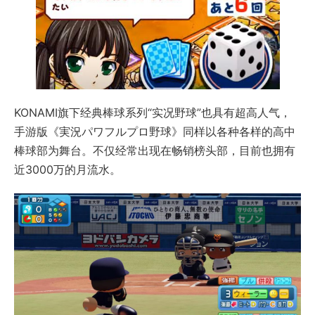
KONAMI旗下经典棒球系列“实况野球”也具有超高人气，
手游版《実況パワフルプロ野球》同样以各种各样的高中
棒球部为舞台。不仅经常出现在畅销榜头部，目前也拥有
近3000万的月流水。