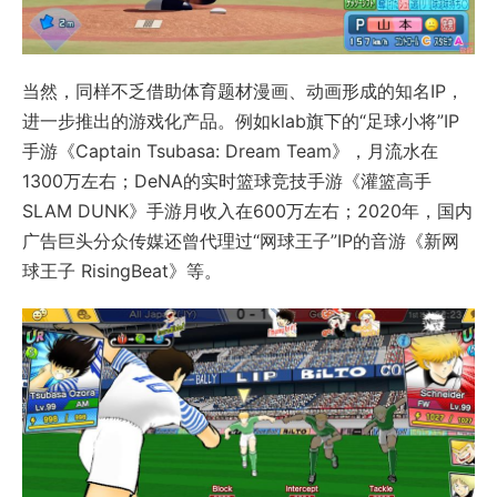
当然，同样不乏借助体育题材漫画、动画形成的知名IP，
进一步推出的游戏化产品。例如klab旗下的“足球小将”IP
手游《Captain Tsubasa: Dream Team》，月流水在
1300万左右；DeNA的实时篮球竞技手游《灌篮高手
SLAM DUNK》手游月收入在600万左右；2020年，国内
广告巨头分众传媒还曾代理过“网球王子”IP的音游《新网
球王子 RisingBeat》等。