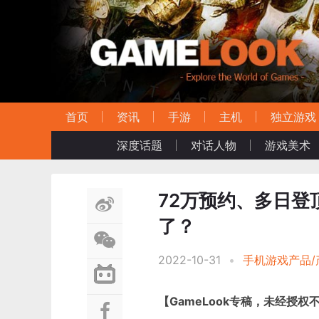
首页
资讯
手游
主机
独立游戏
深度话题
对话人物
游戏美术
72万预约、多日登
了？
2022-10-31
•
手机游戏产品/
【GameLook专稿，未经授权