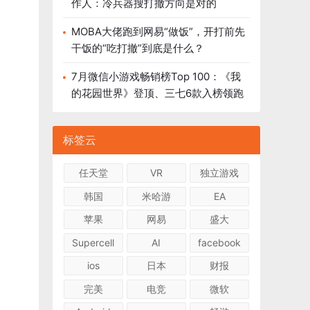
作人：冷兵器搜打撤方向是对的
MOBA大佬跑到网易“做饭”，开打前先
干饭的“吃打撤”到底是什么？
7月微信小游戏畅销榜Top 100：《我
的花园世界》登顶、三七6款入榜领跑
标签云
任天堂
VR
独立游戏
韩国
米哈游
EA
苹果
网易
盛大
Supercell
AI
facebook
ios
日本
财报
完美
电竞
微软