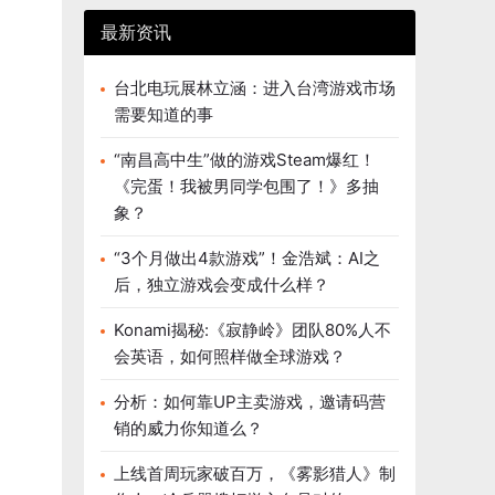
最新资讯
台北电玩展林立涵：进入台湾游戏市场
需要知道的事
“南昌高中生”做的游戏Steam爆红！
《完蛋！我被男同学包围了！》多抽
象？
“3个月做出4款游戏”！金浩斌：AI之
后，独立游戏会变成什么样？
Konami揭秘:《寂静岭》团队80%人不
会英语，如何照样做全球游戏？
分析：如何靠UP主卖游戏，邀请码营
销的威力你知道么？
上线首周玩家破百万，《雾影猎人》制