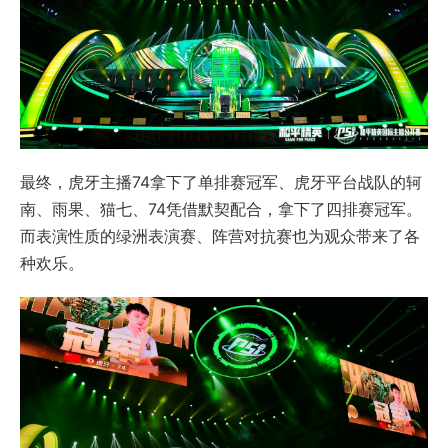
最终，虎牙主播74拿下了单排赛冠军、虎牙平台战队的轲
南、雨果、猫七、74凭借默契配合，拿下了四排赛冠军。
而表演性质的绿洲表演赛、阵营对抗赛也为观众带来了各
种欢乐。