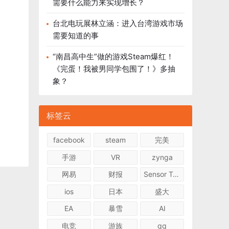
需要什么能力来实现增长？
台北电玩展林立涵：进入台湾游戏市场
需要知道的事
“南昌高中生”做的游戏Steam爆红！
《完蛋！我被男同学包围了！》多抽
象？
标签云
facebook
steam
完美
手游
VR
zynga
网易
财报
Sensor Tower
ios
日本
盛大
EA
暴雪
AI
电竞
游族
qq