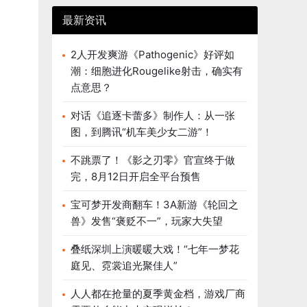
最新资讯
2人开发爽游《Pathogenic》好评如
潮：细胞进化Rougelike射击，确实有
点意思？
对话《追逐卡蕾多》制作人：从一张
图，到腾讯“机车美少女二游”！
不跳票了！《影之刃零》官宣终于做
完，8月12日开启全平台预售
宝可梦开发商翻车！3A新游《轮回之
兽》发售“褒贬不一”，玩家大失望
叠纸深圳上演暖暖大戏！“七年一梦花
庭见、霓裳追光聚佳人”
人人都在抢量的夏季黄金档，游戏厂商