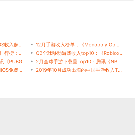
《荒野乱斗》中国上市首周iOS收入超过1700万美元
12月手游收入榜单，《Monopoly Go》月流水15.7亿、王者荣耀14.6亿
4月中国手游发行商全球收入排行榜：腾讯、点点互动、网易、米哈游和柠檬微趣依旧占据榜单前5名
Q2全球移动游戏收入top10：《Roblox》是增长最快的手游之一
3月成功出海的中国手游：腾讯《PUBG Mobile》重回海外收入增长榜榜首
2月全球手游下载量Top10：腾讯《NBA Infinite》、完美《一拳超人》手游表现优异
过去一年，腾讯App霸占中国iOS免费榜首共197天
2019年10月成功出海的中国手游收入TOP30