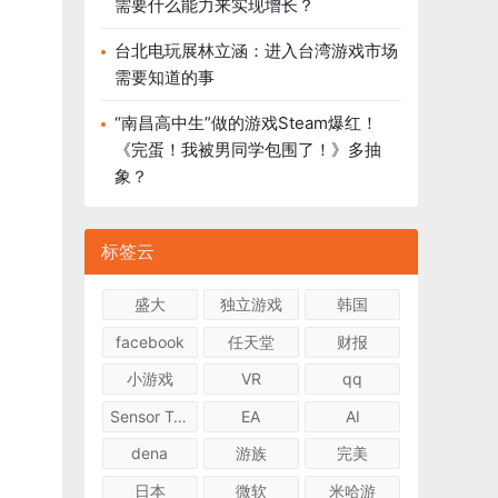
需要什么能力来实现增长？
台北电玩展林立涵：进入台湾游戏市场
需要知道的事
“南昌高中生”做的游戏Steam爆红！
《完蛋！我被男同学包围了！》多抽
象？
标签云
盛大
独立游戏
韩国
facebook
任天堂
财报
小游戏
VR
qq
Sensor Tower
EA
AI
dena
游族
完美
日本
微软
米哈游