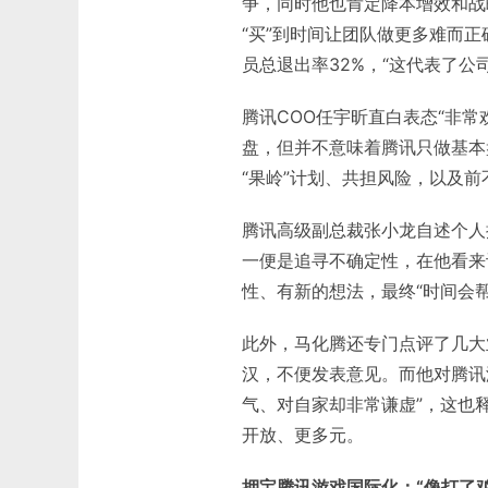
争，同时他也肯定降本增效和战
“买”到时间让团队做更多难而
员总退出率32%，“这代表了公
腾讯COO任宇昕直白表态“非常
盘，但并不意味着腾讯只做基本
“果岭”计划、共担风险，以及前
腾讯高级副总裁张小龙自述个人
一便是追寻不确定性，在他看来
性、有新的想法，最终“时间会
此外，马化腾还专门点评了几大业务
汉，不便发表意见。而他对腾讯
气、对自家却非常谦虚”，这也
开放、更多元。
押宝腾讯游戏国际化：“像打了