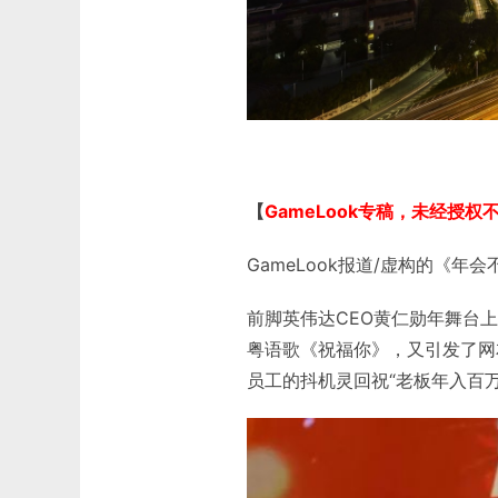
【
GameLook专稿，未经授权
GameLook报道/虚构的《
前脚英伟达CEO黄仁勋年舞台
粤语歌《祝福你》，又引发了网
员工的抖机灵回祝“老板年入百万