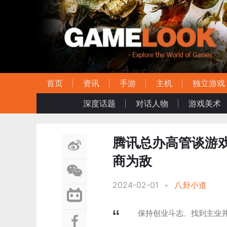
首页
资讯
手游
主机
独立游戏
深度话题
对话人物
游戏美术
腾讯总办高管谈游
商为敌
2024-02-01
•
八卦小道
保持创业斗志、找到主业