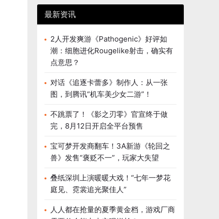
最新资讯
2人开发爽游《Pathogenic》好评如
潮：细胞进化Rougelike射击，确实有
点意思？
对话《追逐卡蕾多》制作人：从一张
图，到腾讯“机车美少女二游”！
不跳票了！《影之刃零》官宣终于做
完，8月12日开启全平台预售
宝可梦开发商翻车！3A新游《轮回之
兽》发售“褒贬不一”，玩家大失望
叠纸深圳上演暖暖大戏！“七年一梦花
庭见、霓裳追光聚佳人”
人人都在抢量的夏季黄金档，游戏厂商