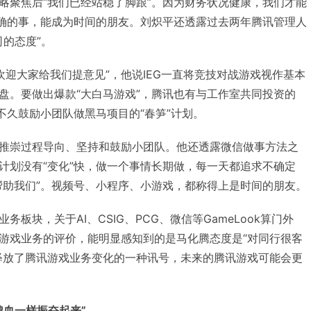
略聚焦后“我们已经站稳了脚跟”。因为财务状况健康，我们才能
正确的事，能成为时间的朋友。刘炽平还透露过去两年腾讯管理人
司的态度”。
欢迎大家给我们提意见”，他说IEG一直将竞技对战游戏视作基本
盘。要做出爆款“大白马游戏”，腾讯也有与工作室共同投资的
不久鼓励小团队做黑马项目的“春笋”计划。
推崇过程导向、坚持和鼓励小团队。他还透露微信做事方法之
计划没有“变化”快，做一个事情长期做，每一天都追求不确定
帮助我们”。视频号、小程序、小游戏，都称得上是时间的朋友。
板块，关于AI、CSIG、PCG、微信等GameLook算门外
游戏业务的评价，能明显感知到的是马化腾态度是“对同行很客
释放了腾讯游戏业务变化的一种讯号，未来的腾讯游戏可能会更
鸡血一样振奋起来”