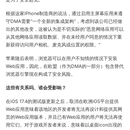
根据这家iPhone制造商的说法，通过启用主屏幕应用来遵
守DMA需要“一个全新的集成架构”，考虑到该公司已经做
出的其他改变，这被认为是不切实际的“恶意网络应用可以
从其他网络应用读取数据、并在未经用户同意的情况下重
新获得访问用户相机、麦克风或位置的权限。”
苹果随后表明，浏览器可以在用户不知情的情况下安装
Web应用，因此，在欧盟（作为DMA的一部分）包含替代
浏览器引擎现在构成了安全风险。
这些有关系吗、谁会受影响？
在iOS 17.4的测试版更新之后，取消在欧洲iOS平台提供
Web应用意味着该地区的开发者将无法再设计和提供其网
页的Web应用版本，并且已有Web应用的用户将无法再使
用它们。对于游戏开发者来说，意味着以桌面icon出现的