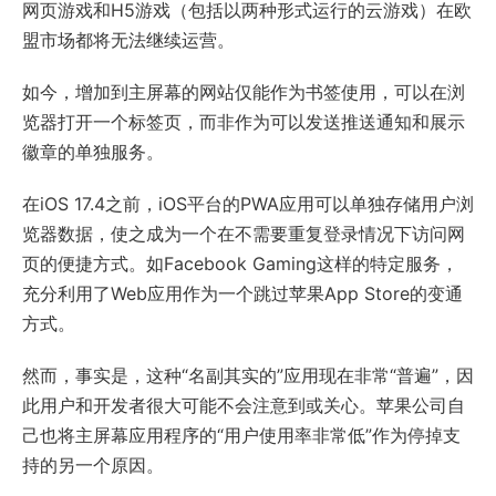
网页游戏和H5游戏（包括以两种形式运行的云游戏）在欧
盟市场都将无法继续运营。
如今，增加到主屏幕的网站仅能作为书签使用，可以在浏
览器打开一个标签页，而非作为可以发送推送通知和展示
徽章的单独服务。
在iOS 17.4之前，iOS平台的PWA应用可以单独存储用户浏
览器数据，使之成为一个在不需要重复登录情况下访问网
页的便捷方式。如Facebook Gaming这样的特定服务，
充分利用了Web应用作为一个跳过苹果App Store的变通
方式。
然而，事实是，这种“名副其实的”应用现在非常“普遍”，因
此用户和开发者很大可能不会注意到或关心。苹果公司自
己也将主屏幕应用程序的“用户使用率非常低”作为停掉支
持的另一个原因。