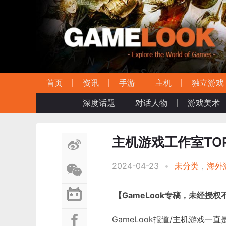
首页
资讯
手游
主机
独立游戏
深度话题
对话人物
游戏美术
主机游戏工作室TO
2024-04-23
•
未分类
，
海外
【GameLook专稿，未经授
GameLook报道/主机游戏