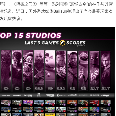
环》，《博德之门3》等等一系列堪称“震铄古今”的神作与其背
乐道。近日，国外游戏媒体Baiisun整理出了当今最受玩家欢
引发玩家热议。