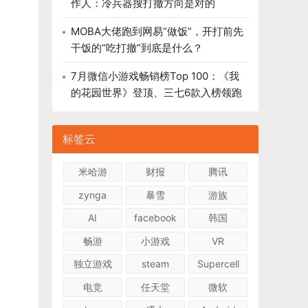
作人：冷兵器搜打撤方向是对的
MOBA大佬跑到网易“做饭”，开打前先
干饭的“吃打撤”到底是什么？
7月微信小游戏畅销榜Top 100：《我
的花园世界》登顶、三七6款入榜领跑
标签云
米哈游
财报
腾讯
zynga
暴雪
游族
AI
facebook
韩国
畅游
小游戏
VR
独立游戏
steam
Supercell
电竞
任天堂
微软