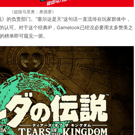
《超级马里奥：奥德赛》
传说》的负责部门。“塞尔达是天”这句话一直流传在玩家群体中，
认可。对于这个经典IP，Gamelook已经没必要用太多赞美之
项的榜单即可窥见一斑。