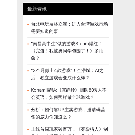
最新资讯
台北电玩展林立涵：进入台湾游戏市场
需要知道的事
“南昌高中生”做的游戏Steam爆红！
《完蛋！我被男同学包围了！》多抽
象？
“3个月做出4款游戏”！金浩斌：AI之
后，独立游戏会变成什么样？
Konami揭秘:《寂静岭》团队80%人不
会英语，如何照样做全球游戏？
分析：如何靠UP主卖游戏，邀请码营
销的威力你知道么？
上线首周玩家破百万，《雾影猎人》制