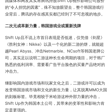
国媒体和网友其实将腾讯持股Shift Up视作影响公司股价
的“令人担忧的因素”，殊不知放眼望去，整个韩国游戏行
业背后，腾讯的存在感其实都已经到了不可忽视的地步。
二次元成革新力量，韩国游戏业或重新洗牌
Shift Up且不说上市首日表现是否低迷，仅凭借《剑星》
《胜利女神：Nikke》以及一个化的新二游的饼，就能超
越Pearl Abyss、冲击Netmarble、NCsoft等韩国老牌公
司，其实足以说明二游这种长生命周期的项目，对于韩厂
熟悉的低利润率、需要看广告平台脸色的买量产品绝对的
冲击力。
继影响国内游戏市场和玩家文化之后，二游或许可以成为
改变韩国游戏市场和文化的新生力量，让其脱离MMO大国
的刻板标签。毕竟相较于米哈游这种外部力量的冲击，
Shift Up作为韩国本土公司，其带来的变革性和影响力肯
定是更强的。