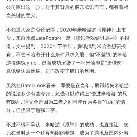
公司踏出这一步，对于其背后的股东腾讯而言，都有着相
当关键的意义。
不知道大家是否还记得，2020年米哈游的《原神》上市
后，来自晚点LatePost的一篇《腾讯游戏错过原神》的报
道，文中提到，2020年下半年，腾讯找到米哈游想要投
资，不管米哈游开什么条件只求入股，但“不差钱”的米哈
游接连Say no，进而成功渲染了一种米哈游是“唐僧肉”，
腾讯错失后倒逼、进而改变了腾讯的氛围。
虽然在GameLook看来，即便是在当年，腾讯错失米哈游
的说法多少有些夸张，勉强可以称得上“错过米哈游”的只
有B站，这完全是因为二者之间当年作为各自“伯乐”的情
分，但仍限于勉强二字。
不过不得不承认，米哈游《原神》的成功，也直接让二次
元在当时从一个还算热闹的赛道，成为了腾讯及国内外游