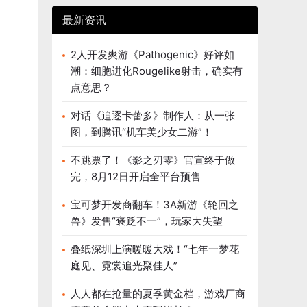
最新资讯
2人开发爽游《Pathogenic》好评如
潮：细胞进化Rougelike射击，确实有
点意思？
对话《追逐卡蕾多》制作人：从一张
图，到腾讯“机车美少女二游”！
不跳票了！《影之刃零》官宣终于做
完，8月12日开启全平台预售
宝可梦开发商翻车！3A新游《轮回之
兽》发售“褒贬不一”，玩家大失望
叠纸深圳上演暖暖大戏！“七年一梦花
庭见、霓裳追光聚佳人”
人人都在抢量的夏季黄金档，游戏厂商