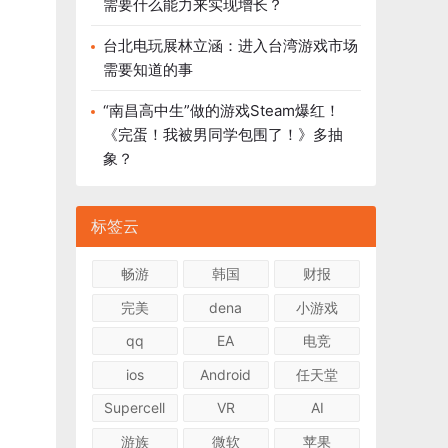
需要什么能力来实现增长？
台北电玩展林立涵：进入台湾游戏市场
需要知道的事
“南昌高中生”做的游戏Steam爆红！
《完蛋！我被男同学包围了！》多抽
象？
标签云
畅游
韩国
财报
完美
dena
小游戏
qq
EA
电竞
ios
Android
任天堂
Supercell
VR
AI
游族
微软
苹果