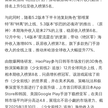
排名上升5位至收入榜第5名。
与此同时，随着5.2版本下半卡池复刻角色“那维莱
特”和“钟离”的上线、5.3版本“炽烈的还魂诗”的推出，《原
神》本期海外收入迎来27%的上涨，稳居收入榜第6名。
12月中旬，1.4版本“星流霆击”的更新，带动《绝区零》海
外收入激增80%，跃居收入榜第7名。旗下多款热门手游
收入的全线上涨，推动米哈游全球收入大幅提升77%。
由散爆网络研发、HaoPlay参与日韩等市场发行的3D角色
扮演策略新游《少女前线2: 追放》12月全球同步上线，亮
相本期收入榜第8名，问鼎增长榜冠军。该游戏延续了前
作《少女前线》的世界观，并在美术风格、策略玩法和叙
事深度等方面进行了全面升级，上市首日即跃居日本App
Store和韩国、美国Google Play手游下载榜亚军，在美日
韩市场平均评分高达4.8，展现出不容小觑的市场潜力。截
至2025年1月10日，《少女前线2: 追放》海外收入达