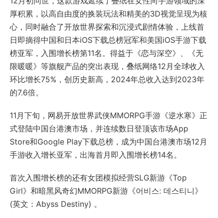
12月初问世，这款游戏延续了叠纸在女性向手游领域的深
厚积累，以高自由度的换装玩法和精美的3D视觉呈现为核
心，同时融合了开放世界探索和沉浸式剧情体验，上线首
日即摘得中国和日本iOS下载总榜冠军和美国iOS手游下载
榜亚军，入围增长榜第11名。得益于《恋与深空》、《无
限暖暖》等旗舰产品的突出表现，叠纸网络12月全球收入
环比增长75%，创历史新高，2024年总收入达到2023年
的7.6倍。
11月下旬，网易开放世界武侠MMORPG手游《逆水寒》正
式登陆中国台港澳市场，并连续数日登顶该市场App
Store和Google Play下载总榜，成为中国台港澳市场12月
手游收入增长亚军，出海首月即入围增长榜14名。
首次入围增长榜的还有女团模拟经营SLG新游《Top
Girl》和暗黑风奇幻MMORPG新游《어비스: 데스티니》
(英文：Abyss Destiny) 。