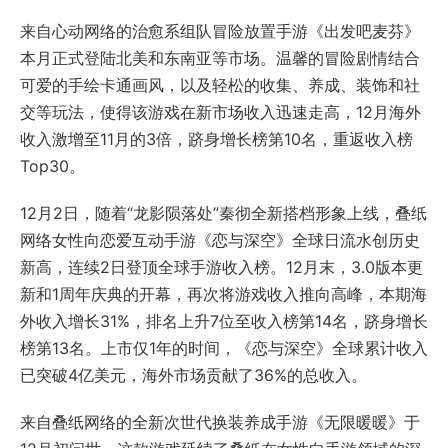
来自心动网络的治愈系组队冒险放置手游《出发吧麦芬》
本月正式登陆北美和东南亚等市场。温馨的冒险剧情结合
可爱的手绘卡通画风，以及轻松的收集、养成、装饰和社
交等玩法，使得该游戏在新市场收入迅速走高，12月海外
收入激增至11月的3倍，跻身增长榜第10名，重返收入榜
Top30。
12月2日，随着“龙影陨落处”秦彻全新搭档形象上线，叠纸
网络女性向恋爱互动手游《恋与深空》全球日流水创历史
新高，连续2日登顶全球手游收入榜。12月末，3.0版本更
新和1周年庆典的开幕，再次将游戏收入推向高峰，本期海
外收入增长31%，排名上升7位至收入榜第14名，跻身增长
榜第13名。上市仅1年的时间，《恋与深空》全球累计收入
已突破4亿美元，海外市场贡献了36%的总收入。
来自叠纸网络的全新次世代换装养成手游《无限暖暖》于