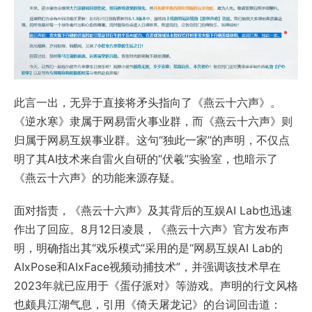
此言一出，无异于直接将矛头指向了《燕云十六声》。
《逆水寒》隶属于网易雷火事业群，而《燕云十六声》则
归属于网易互娱事业群。这句“独此一家”的声明，不仅点
明了其AI技术来自雷火自研的“伏羲”实验室，也暗示了
《燕云十六声》的功能来源存疑。
面对指责，《燕云十六声》及其背后的互娱AI Lab也迅速
作出了回应。8月12日凌晨，《燕云十六声》官方发布声
明，明确指出其“戏乐模式”采用的是“网易互娱AI Lab的
AIxPose和AIxFace视频动捕技术”，并强调该技术早在
2023年就已应用于《蛋仔派对》等游戏。声明的行文风格
也颇具江湖气息，引用《倚天屠龙记》的台词回击道：