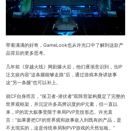
带着满满的好奇，GameLook也从许光口中了解到这款产
品背后的更多思考。
几年前《
穿越火线
》网剧爆火后，他们逐渐意识到，当IP
泛文娱内容“这条腿能够走路”后，通过游戏本身讲故事
这“另一条腿”也可以补上。
就CF自身而言，“保卫者-潜伏者”双阵营架构奠定了完整的
世界观框架，并沉淀许多高辨识度的IP元素，但一直以
来，IP的宏大叙事受限于单局PVP竞技形态。许光直
言：“如果要把CF的世界观和故事嵌入到既有的产品，是
不太现实的，这是传统单局制PVP游戏的天然短板。”