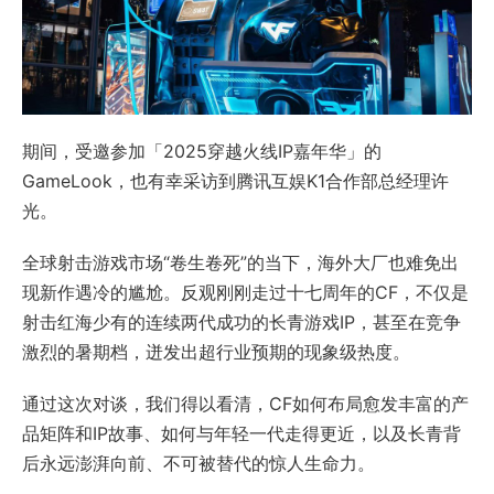
期间，受邀参加「2025穿越火线IP嘉年华」的
GameLook，也有幸采访到腾讯互娱K1合作部总经理许
光。
全球射击游戏市场“卷生卷死”的当下，海外大厂也难免出
现新作遇冷的尴尬。反观刚刚走过十七周年的CF，不仅是
射击红海少有的连续两代成功的长青游戏IP，甚至在竞争
激烈的暑期档，迸发出超行业预期的现象级热度。
通过这次对谈，我们得以看清，CF如何布局愈发丰富的产
品矩阵和IP故事、如何与年轻一代走得更近，以及长青背
后永远澎湃向前、不可被替代的惊人生命力。