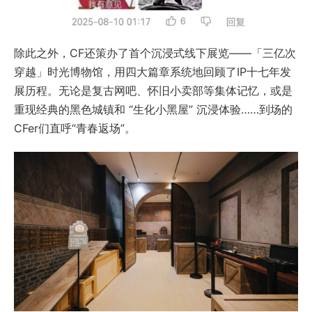
除此之外，CF还策办了首个沉浸式线下展览——「三亿次
穿越」时光博物馆，用四大篇章系统地回顾了IP十七年发
展历程。无论是复古网吧、怀旧小卖部等集体记忆，或是
重现经典的黑色城镇和 “生化小黑屋” 沉浸体验……到场的
CFer们直呼“青春返场”。