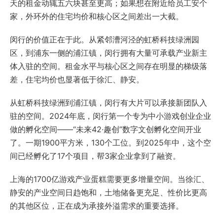
天的租金动辄五六块甚至更高；如果想在附近给员工安个
家，外环外的住宅均价和核心区之间差出一大截。
闵行的价值正在于此。从紧邻漕河泾的虹桥科技绿洲园
区，到浦东一侧的浦江镇，闵行拥有大量可承载产业新主
体入驻的空间。租金水平与核心区之间存在明显的梯级落
差，住宅均价也显著低于徐汇、静安。
从虹桥科技绿洲到浦江镇，闵行有大片可以承接新团队入
驻的空间。2024年底，闵行第一个专为中小游戏创业企业
做的孵化空间——“
未来42·趣创
”数字文创孵化空间开业
了。一期1900平方米，130个工位。到2025年中，这个空
间已经孵化了17个项目，帮3家企业拿到了融资。
上海的1700亿游戏产业蛋糕需要更多增量空间。当徐汇、
静安的产业空间日趋饱和，土地储备更充足、性价比更高
的其他区位，正在成为承接外溢需求的重要选择。