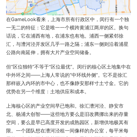
在GameLook看来，上海市所有行政区中，闵行有一个独
一无二的特征：它是唯一一个横跨黄浦江两岸的区。换句
话说，它在浦西有地，在浦东也有地。浦西一侧紧邻徐
汇，与漕河泾开发区几乎一路之隔；浦东一侧则沿着浦星
公路向南延伸，拥有大片产业空间储备。
但“区位独特”不等于“区位最优”。闵行的核心区土地集中在
中外环之间——上海人常说的“中环线外侧”。它不是徐汇
那样嵌入内环的市中心，也不像静安那样寸土寸金。它的
优势在另一个维度：土地供应和成本。
上海核心区的产业空间早已饱和。徐汇漕河泾、静安市
北、杨浦大创智——这些地方要么是旧改腾挪出来的存量
空间，要么是早已高度开发的成熟园区，新增供地极其有
限。一个团队想在漕河泾租一间像样的办公室，每平米每