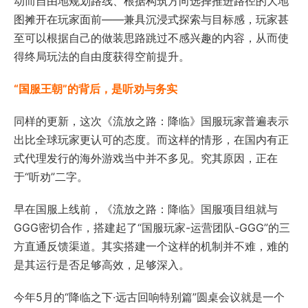
动而自由地规划路线、根据构筑方向选择推进路径的大地
图摊开在玩家面前——兼具沉浸式探索与目标感，玩家甚
至可以根据自己的做装思路跳过不感兴趣的内容，从而使
得终局玩法的自由度获得空前提升。
“国服王朝”的背后，是听劝与务实
同样的更新，这次《流放之路：降临》国服玩家普遍表示
出比全球玩家更认可的态度。而这样的情形，在国内有正
式代理发行的海外游戏当中并不多见。究其原因，正在
于“听劝”二字。
早在国服上线前，《流放之路：降临》国服项目组就与
GGG密切合作，搭建起了“国服玩家-运营团队-GGG”的三
方直通反馈渠道。其实搭建一个这样的机制并不难，难的
是其运行是否足够高效，足够深入。
今年5月的“降临之下·远古回响特别篇”圆桌会议就是一个