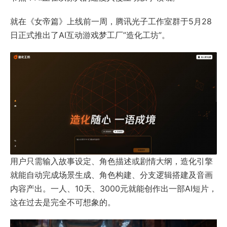
就在《女帝篇》上线前一周，腾讯光子工作室群于5月28
日正式推出了AI互动游戏梦工厂”造化工坊”。
用户只需输入故事设定、角色描述或剧情大纲，造化引擎
就能自动完成场景生成、角色构建、分支逻辑搭建及音画
内容产出。一人、10天、3000元就能创作出一部AI短片，
这在过去是完全不可想象的。