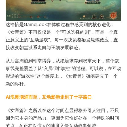
这恰恰是GameLook在体验过程中感受到的核心进化：
《女帝篇》不再仅仅是一个”可以选择的剧”，而是一个真
正意义上的”互动游戏”。每一次决策都触发蝴蝶效应，直
接改变朝堂派系走向与王朝发展轨迹。
从后宫周旋到朝堂博弈，从绝境求存到权掌天下，整个叙
事线完整覆盖了从”入局”到”掌控”的过程。可以说，在互动
影游的”游戏性”这个维度上，《女帝篇》确实建立了一个
新的标杆。
AI浪潮汹涌而至，互动影游走到了十字路口
《女帝篇》之所以在这个时间点显得格外引人注目，不只
因为它本身的产品力。更因为它恰好处在一个特殊的时间
节点：AI正在以惊人的速度入侵互动叙事领域。