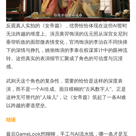
反观真人实拍的《女帝篇》，优势恰恰体现在这些AI暂时
无法跨越的维度上。演员黄羿饰演的伍元照从深宫女尼到
垂帘听政的面部微表情变化，官鸿饰演的李治在不同抉择
下的深情与挣扎，姚弛饰演的李泰在权谋算计中的眼神流
转。这些真实的表演细节汇聚成了角色的可信度与沉浸
感。
武则天这个角色的复杂性，需要的恰恰是这样的深度表
演，而不是一个AI生成、面目模糊的”古风数字人”。正是
这种无可替代的”人味儿”，让《女帝篇》筑起了一条AI难
以跨越的赛道壁垒。
结语
最后GameLook想聊聊，手工与AI流水线，哪一条才是互