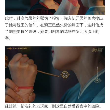
此时，趾高气昂的刘熙为了报复，闯入伍元照的闺房搜出
了她与魏王的信件。在魏王已然失势的局面下，这封信成
了刘熙要挟的筹码，她要用剧毒的花簪在伍元照脸上刻
字。
经过第一部洗礼的老玩家，到这里自然懂得宫中的凶险。