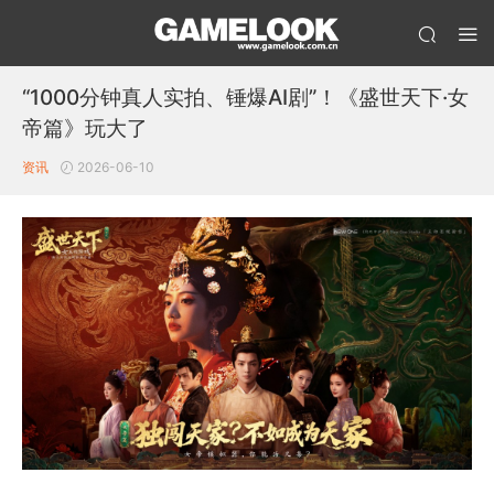
“1000分钟真人实拍、锤爆AI剧”！《盛世天下·女
帝篇》玩大了
资讯
2026-06-10