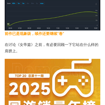
前作已是现象级，续作还要继续”卷”
在讨论《女帝篇》之前，有必要回顾一下它站在什么样的
肩膀上。