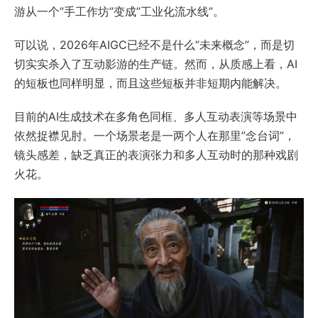
游从一个”手工作坊”变成”工业化流水线”。
可以说，2026年AIGC已经不是什么”未来概念”，而是切
切实实杀入了互动影游的生产链。然而，从质感上看，AI
的短板也同样明显，而且这些短板并非短期内能解决。
目前的AI生成技术在多角色同框、多人互动表演等场景中
依然捉襟见肘。一个场景老是一两个人在那里”念台词”，
镜头感差，缺乏真正的表演张力和多人互动时的那种戏剧
火花。