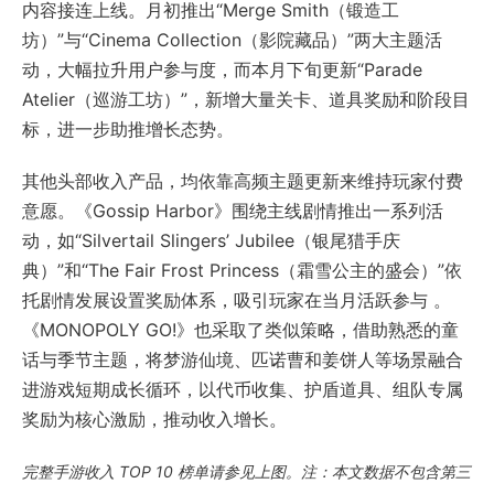
内容接连上线。月初推出“Merge Smith（锻造工
坊）”与“Cinema Collection（影院藏品）”两大主题活
动，大幅拉升用户参与度，而本月下旬更新“Parade
Atelier（巡游工坊）”，新增大量关卡、道具奖励和阶段目
标，进一步助推增长态势。
其他头部收入产品，均依靠高频主题更新来维持玩家付费
意愿。《Gossip Harbor》围绕主线剧情推出一系列活
动，如“Silvertail Slingers’ Jubilee（银尾猎手庆
典）”和“The Fair Frost Princess（霜雪公主的盛会）”依
托剧情发展设置奖励体系，吸引玩家在当月活跃参与 。
《MONOPOLY GO!》也采取了类似策略，借助熟悉的童
话与季节主题，将梦游仙境、匹诺曹和姜饼人等场景融合
进游戏短期成长循环，以代币收集、护盾道具、组队专属
奖励为核心激励，推动收入增长。
完整手游收入 TOP 10 榜单请参见上图。注：本文数据不包含第三