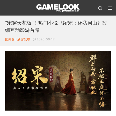
“宋穿天花板”！热门小说《绍宋：还我河山》改
编互动影游首曝
国内资讯
新游发布
2026-06-17