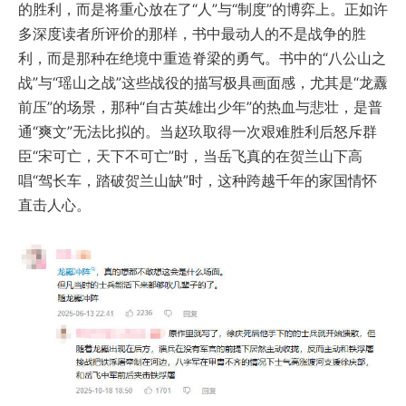
的胜利，而是将重心放在了“人”与“制度”的博弈上。正如许
多深度读者所评价的那样，书中最动人的不是战争的胜
利，而是那种在绝境中重造脊梁的勇气。书中的“八公山之
战”与“瑶山之战”这些战役的描写极具画面感，尤其是“龙纛
前压”的场景，那种“自古英雄出少年”的热血与悲壮，是普
通“爽文”无法比拟的。当赵玖取得一次艰难胜利后怒斥群
臣“宋可亡，天下不可亡”时，当岳飞真的在贺兰山下高
唱“驾长车，踏破贺兰山缺”时，这种跨越千年的家国情怀
直击人心。