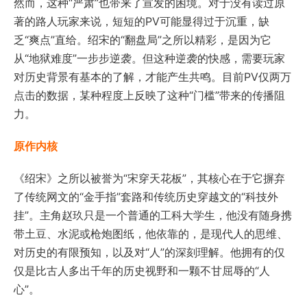
然而，这种“严肃”也带来了宣发的困境。对于没有读过原
著的路人玩家来说，短短的PV可能显得过于沉重，缺
乏“爽点”直给。绍宋的“翻盘局”之所以精彩，是因为它
从“地狱难度”一步步逆袭。但这种逆袭的快感，需要玩家
对历史背景有基本的了解，才能产生共鸣。目前PV仅两万
点击的数据，某种程度上反映了这种“门槛”带来的传播阻
力。
原作内核
《绍宋》之所以被誉为“宋穿天花板”，其核心在于它摒弃
了传统网文的“金手指”套路和传统历史穿越文的“科技外
挂”。主角赵玖只是一个普通的工科大学生，他没有随身携
带土豆、水泥或枪炮图纸，他依靠的，是现代人的思维、
对历史的有限预知，以及对“人”的深刻理解。他拥有的仅
仅是比古人多出千年的历史视野和一颗不甘屈辱的“人
心”。