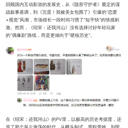
回顾国内互动影游的发展史，从《隐形守护者》奠定的谍
战叙事基调，到《完蛋！我被美女包围了》引爆的“恋爱
+视觉”风潮，市场很长一段时间习惯了“短平快”的情感刺
激。然而，《绍宋：还我河山》没有选择讨好年轻玩家
的“偶像剧”路线，而是更倾向于“硬核历史”。
在《绍宋：还我河山》的PV里，以极高的历史考据度，还
原了那个风云激荡的时代。从幞头制式、带鞓带銙，到甲