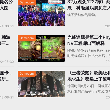
奖提名公
32万观众,1227家厂
Gamecom
丘入围，
展，科隆游戏展负责
会生存之道
线下活动依然蓬勃。
24-08-21
20
，韩游
光线追踪是第二个Phy
Gamecom
获三冠
NV工程师出面解释
需努
NVIDIA的Realtime Ray Tr
时光线追踪）技术公布后，
的同时也有争议，同时Phys
22-08-30
20
出来作比，对此，NVIDIA P
队的成员Pi…
列显卡，
《王者荣耀》欧美版
Gamecom
戏研发
地求生》都遇上了道
德国时间8月23日，两款正
戏行业的产品举行了电竞赛
者荣耀》欧美版《Arena of V
18-08-21
20
表演赛、《绝地求生：大逃
邀请赛，随正进行的科隆游