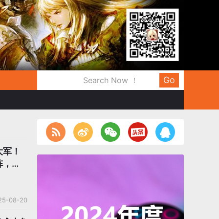
Go
大军！
阵，米
名
25-08-20