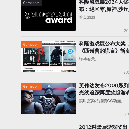
科隆游戏展2024大
Gamecom
布：绝区零,原神,沙
悟空缺席
看点满满
20
科隆游戏展公布大奖
Gamecom
《匹诺曹的谎言》斩
被吹爆，国产游戏还
静待春天。
力？
20
英伟达发布2000系
Gamecom
光线追踪再度掀起游
竞赛？
实时渲染将媲美CG动画。
20
2012科隆展游戏奖出
Gamecom