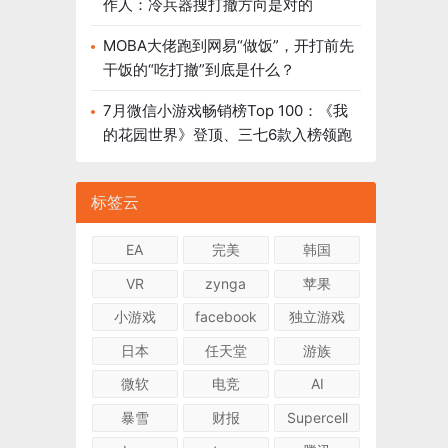
作人：冷兵器搜打撤方向是对的
MOBA大佬跑到网易“做饭”，开打前先
干饭的“吃打撤”到底是什么？
7月微信小游戏畅销榜Top 100：《我
的花园世界》登顶、三七6款入榜领跑
标签云
EA
完美
韩国
VR
zynga
苹果
小游戏
facebook
独立游戏
日本
任天堂
游族
微软
电竞
AI
暴雪
财报
Supercell