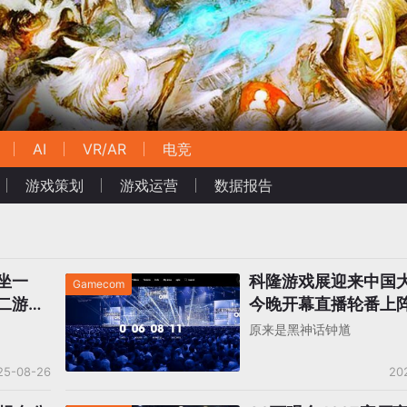
AI
VR/AR
电竞
游戏策划
游戏运营
数据报告
坐一
科隆游戏展迎来中国
Gamecom
二游得
今晚开幕直播轮番上
哈游鹰角叠纸喜获提
原来是黑神话钟馗
25-08-26
20