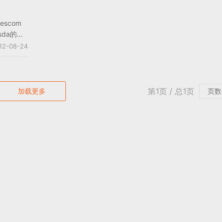
开幕。
scom
sda的
n
12-08-24
隆游戏展于
行，期间参
20个审核
筛选而
第1页 / 总1页
加载更多
ox 360
大奖。