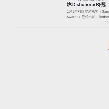
炉:Dishonored夺冠
2012年科隆展游戏奖（Game
Awards）已经出炉，Bethe
Dishonored和育碧的Rayma
20
Legends获奖项最多，科
8月15-19日在德国科隆举
观者高达27.5万。获奖者由
委员和来自游戏行业的专家
出。Dishonored获得最佳
PlayStation 3游戏，最佳Xb
游戏和最佳科隆展游戏三项