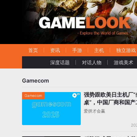
首页
资讯
手游
主机
独立游戏
深度话题
对话人物
游戏美术
Gamecom
强势跟欧美日主机厂“
Gamecom
桌”，中国厂商和国产
到了什么？
爱拼才会赢
20