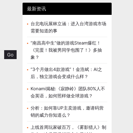
最新资讯
台北电玩展林立涵：进入台湾游戏市场
需要知道的事
“南昌高中生”做的游戏Steam爆红！
《完蛋！我被男同学包围了！》多抽
象？
“3个月做出4款游戏”！金浩斌：AI之
后，独立游戏会变成什么样？
Konami揭秘:《寂静岭》团队80%人不
会英语，如何照样做全球游戏？
分析：如何靠UP主卖游戏，邀请码营
销的威力你知道么？
上线首周玩家破百万，《雾影猎人》制