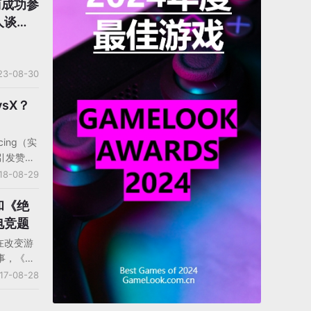
商成功参
人谈展
23-08-30
sX？
acing（实
引发赞叹
X也被拿
18-08-29
hysX团
和《绝
电竞题
在改变游
事，《王
alor》
17-08-28
杀》国际
戏展一同