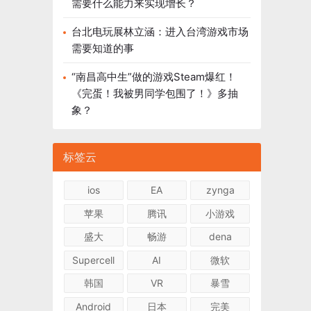
需要什么能力来实现增长？
台北电玩展林立涵：进入台湾游戏市场
需要知道的事
“南昌高中生”做的游戏Steam爆红！
《完蛋！我被男同学包围了！》多抽
象？
标签云
ios
EA
zynga
苹果
腾讯
小游戏
盛大
畅游
dena
Supercell
AI
微软
韩国
VR
暴雪
Android
日本
完美