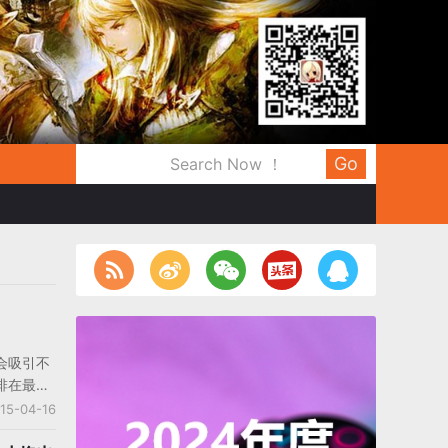
Go
：
会吸引不
排在最前
座位、看
15-04-16
会注意到