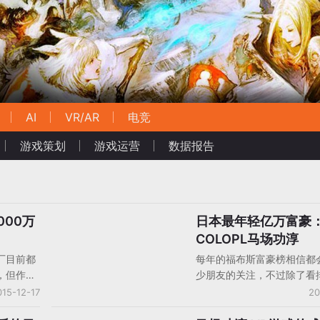
AI
VR/AR
电竞
游戏策划
游戏运营
数据报告
000万
日本最年轻亿万富豪
对话人物
COLOPL马场功淳
厂目前都
每年的福布斯富豪榜相信都
，但作为
少朋友的关注，不过除了看
猫维兹》
头的几个超级大佬偶尔换个
015-12-17
20
近决定试水
看又有多少国人上榜之外，