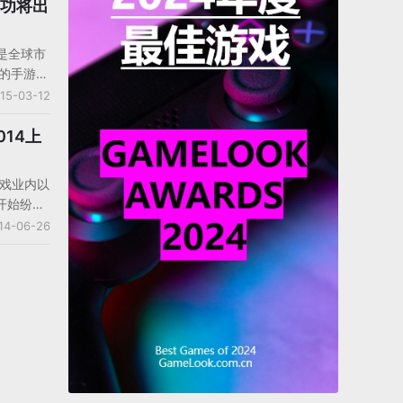
成功将出
无意间看到
美元以上
能是全球市
者”的消
极的手游公
有3个人是
版还没有推
15-03-12
最年轻的
了2款游
功淳。
OLOPL
014上
的商业成功
OLOPL
游戏业内以
产品。
开始纷纷
大家带来的
14-06-26
淳的专访。
Ho”的
们来看看
14年上半
后的动
及海外市
社长表示