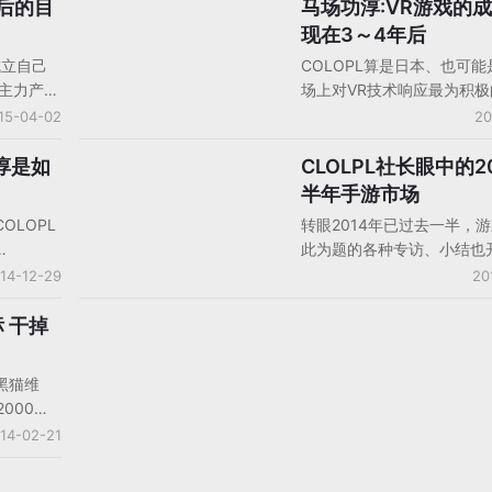
宣布投入
100名之外的人就很少了。
之后的目
马场功淳:VR游戏的
手机游戏企业动态
新兴开发
GameLook在海外网站上
现在3～4年后
了一条“日本地区身价10亿
成立自己
COLOPL算是日本、也可
的24人中有4人是年轻创业
司主力产品
场上对VR技术响应最为积
息。仔细一看，这4人个人
这个人便
司了，Oculus Rift消费者
15-04-02
20
日本手游公司的CEO，其中
马场功
出，COLOPL已经为其贡献
正是COLOPL的CEO马场
级人物已
戏。在最近Fami通的采访中C
功淳是如
CLOLPL社长眼中的2
对话人物
奇招，今
社长马场功淳表示VR游戏
半年手游市场
游戏”
将会在3～4年后出现，目前C
OLOPL
转眼2014年已过去一半，
开发的也都是针对VR的全新
此为题的各种专访、小结也
称日本手游
出炉。今天GameLook为
14-12-29
20
来凭借
就是COLOPL社长马场功
白猫计
年初马场功淳“目标超越Gung
标 干掉
已然是日
声音犹在耳边，现在就让我
过国内对
他是怎么评价COLOPL在20
黑猫维
《魔法师与
年的表现，以及COLOPL今
000万
，
向。值得注意的是，当被问
的去年的营
14-02-21
前的那些事
场扩张方面的安排时，马场
增长
ok就来和
目前还不是时候。
也以
。