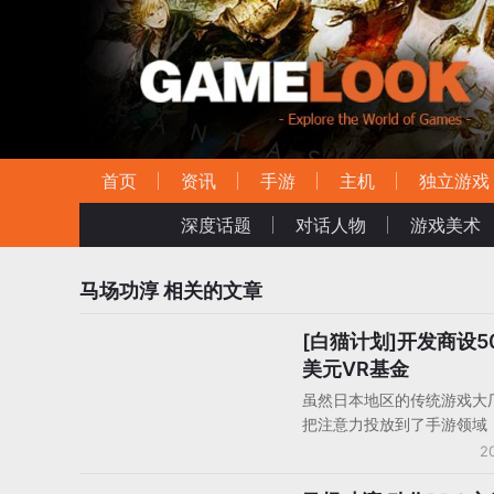
首页
资讯
手游
主机
独立游戏
深度话题
对话人物
游戏美术
马场功淳
相关的文章
[白猫计划]开发商设5
AR/VR
美元VR基金
虽然日本地区的传统游戏大
把注意力投放到了手游领域
推出过《白猫计划》和《黑
2
等手游大作的COLOPL最