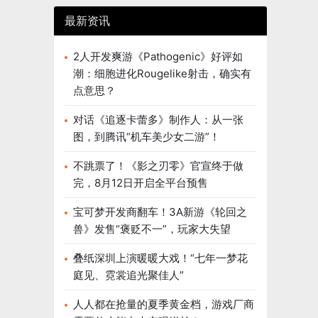
最新资讯
2人开发爽游《Pathogenic》好评如
潮：细胞进化Rougelike射击，确实有
点意思？
对话《追逐卡蕾多》制作人：从一张
图，到腾讯“机车美少女二游”！
不跳票了！《影之刃零》官宣终于做
完，8月12日开启全平台预售
宝可梦开发商翻车！3A新游《轮回之
兽》发售“褒贬不一”，玩家大失望
叠纸深圳上演暖暖大戏！“七年一梦花
庭见、霓裳追光聚佳人”
人人都在抢量的夏季黄金档，游戏厂商