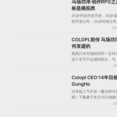
虚拟现实领域，该公司今天
马场功淳:动作RPG
对话人物
5000万美元资金用于帮助
标是模拟类
者们在VR领域做游戏研发。
25岁开始开发手游，30岁
的手游公司，35岁时候公
已经能叫板《智龙迷城》，
20
是日本著名手游公司的CEO
淳。这个日本手游领域的神
COLOPL前传 马场
人物
经连续几年在手游领域突施
何发迹的
年他的目标则放在了“模拟类
熟悉日本市场的同学一定对C
上。
这个名字不会感到陌生，与
GungHo、mixi齐名、并
20
行业御三家的COLOPL近年
《魔法师与黑猫维斯》、《
Colopl CEO:14年目
对话人物
划》等产品的连续成功如今
GungHo
本手游行业里的优等生。不
日本超人气手游《魔法师与
COLOPL的了解大都起于
斯》下载量于本月15日突破2
黑猫维斯》或者定位型游戏
大关。其制作公司Colopl
20
COLOPL的诞生乃至诞生
收也因此大涨230%，利润
却鲜有人知，今天GameLo
283%。股市方面，Colopl
大家介绍一下这中间的故事