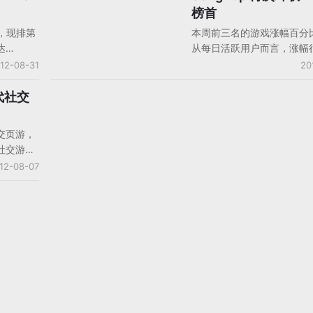
流量减少并不令人惊讶。
榜首
火爆，现排第
本周前三名的游戏涨幅百分
达
从每日活跃用户而言，涨幅
720万。
FreshPlanet的SongPo
12-08-31
20
ndy
首，DAU增长20万，涨幅只
现在DAU
Social Point的Dragon C
代社交
DAU增长20万，上升了4%。Te
Online的Tetris Battle DA
社交页游，
万，涨幅达4%，排第三。
社交游
玩家可以经
12-08-07
谱还可以
的菜谱可
在实际生
ga才说这
戏的范