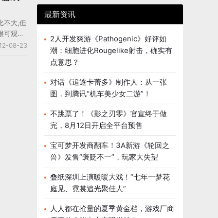
最新资讯
比不大,但
很可观。
2人开发爽游《Pathogenic》好评如
p继续蝉联榜
12-08-23
潮：细胞进化Rougelike射击，确实有
有5%。
点意思？
ity排第二，
tris
对话《追逐卡蕾多》制作人：从一张
U增长10
图，到腾讯“机车美少女二游”！
不跳票了！《影之刃零》官宣终于做
完，8月12日开启全平台预售
宝可梦开发商翻车！3A新游《轮回之
兽》发售“褒贬不一”，玩家大失望
叠纸深圳上演暖暖大戏！“七年一梦花
庭见、霓裳追光聚佳人”
人人都在抢量的夏季黄金档，游戏厂商