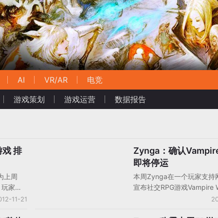
AI
VR/AR
电竞
游戏策划
游戏运营
数据报告
游戏 排
Zynga：确认Vampire
产品运营/数据挖掘
即将停运
成为上周
本周Zynga在一个玩家支
，玩家数
宣布社交RPG游戏Vampire 
用户数量
12月5日停运。鼓励玩家转
012-11-21
20
现在的
游戏中，比如CastleVille，