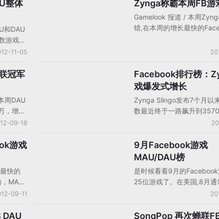
络游戏排
ChefVille，Mafia Wars和Far
AU整体
Zynga称霸本周FB
社交游戏公司动态
有增有
等。停运之前，公司将继续
Gamelook 报道 / 本周Zy
一直大量流
提供内容更新，游戏内商店
错,在本周的增长最快的Face
U和DAU
d Dash
行折扣活动，让玩家消费剩
戏榜前五名中有四个是该公
数游戏下
榜上的统治
内货币。据数字追踪服务App
品。排名第一的是Zynga的Sl
平，有少
12-11-05
20
示，该游戏目前只有4万DA
MAU增长了780万…
再次成为
排名第一。
e蝉联冠军
Facebook排行榜：Z
社交游戏产品/分析
戏爆发式增长
联本周DAU
Zynga Slingo发布7个月
0万，增幅
数最近终于一路飙升到357
0万MAU，
乎是上个周的1320万的三倍。
12-09-18
20
e的War
的游戏通常都会在发布之后
，63%的
和一个月里玩家数增速很快
ook游戏
9月Facebook游戏
社交游戏公司动态
个游戏的
布这么久还能增长这么快的
MAU/DAU榜
真是少见。目前Facebook
增长最快的
是时候看看9月的Faceboo
的游戏都是来自Zynga和
功，MAU
25位游戏了。在美国,8月
发商，玩家数互有消长。
%。在本
受欢迎的度假月，尤其是在
12-09-11
20
的用户数大
校(包括大学)就要开学之际
过去一个月中，看到至少一
 DAU
SongPop 再次蝉联F
社交游戏公司动态