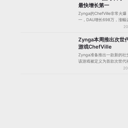
最快增长第一
Zynga的ChefVille非常
一，DAU增长698万，涨幅
3173%，现在总的DAU已达
20
排在第二的是King.com的Ca
Crush Saga，涨幅为15%,
Zynga本周推出次世
社交游戏产品/分析
为450万。
游戏ChefVille
Zynga准备推出一款新的
该游戏被定义为首款次世代
戏。在ChefVille游戏里，
20
营自己的餐厅并学习新的菜
扩大生意规模。游戏里学到
以上传到Facebook并可以
活中使用。正因如此，Zyn
款游戏属于次世代的社交游
畴。