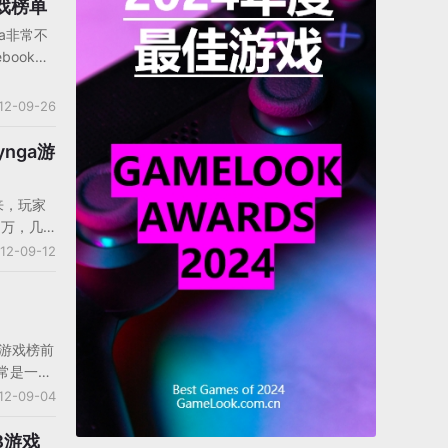
mVille 2
游戏榜单
对该游戏
nga非常不
也继续进
book游
余的游戏
司的作
Data显
ingo，
12-09-26
U。
ynga游
以来，玩家
0万，几
Zynga
12-09-12
的一个周
，但是发
游戏，还
排名前十
k游戏榜前
其他几个开
通常是一个
大多数学
12-09-04
。因此,在
半的游戏
B游戏