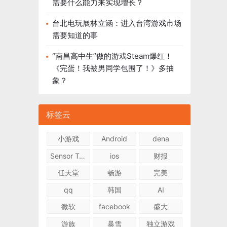
需要什么能力来实现增长？
台北电玩展林立涵：进入台湾游戏市场
需要知道的事
“南昌高中生”做的游戏Steam爆红！
《完蛋！我被男同学包围了！》多抽
象？
标签云
小游戏
Android
dena
Sensor Tower
ios
财报
任天堂
畅游
完美
qq
韩国
AI
微软
facebook
盛大
游族
暴雪
独立游戏