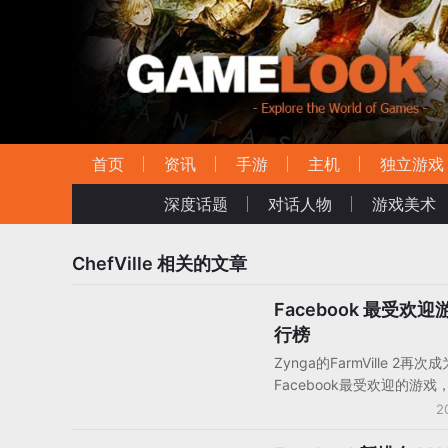
首页
资讯
手游
主机
独立游戏
深度话题
对话人物
游戏美术
ChefVille
相关的文章
Facebook 最受欢迎
社交游戏数据
行榜
Zynga的FarmVille 2再次
Facebook最受欢迎的游戏
远远领先其他游戏，但是其
2
从两周前的6200万减少到