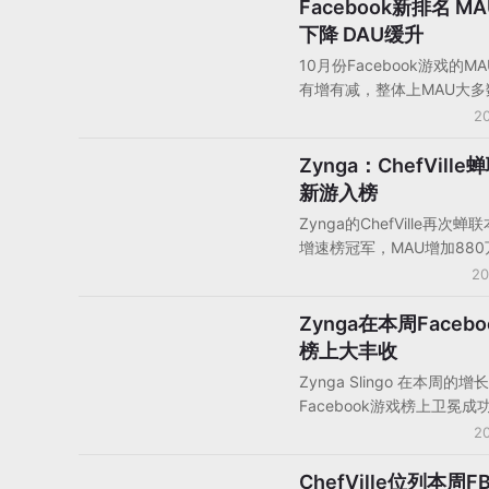
5320万。其他在该社交网
Facebook新排名 M
社交游戏数据
行榜里的Zynga游戏用户数
下降 DAU缓升
减，一改最近Zynga游戏
10月份Facebook游戏的MA
失的颓势。Wooga的Diamon
有增有减，整体上MAU大多
打破了Zynga在游戏排行
降，DAU大多数与上个月持
20
地位，位居第五。
数游戏增长。FarmVille 2
MAU和DAU双增长，目前
Zynga：ChefVill
社交游戏数据
新游入榜
Zynga的ChefVille再次蝉
增速榜冠军，MAU增加88
19%。Zynga Slingo以79
20
22%的增幅位居第二，Kixey
Commander以150万MAU
Zynga在本周Faceb
社交游戏公司动态
增幅跃居第三，本周其他四
榜上大丰收
MAU增幅也超过了30%。
Zynga Slingo 在本周的
Facebook游戏榜上卫冕成
新增2250万，增长了170
20
周，Zynga有好几个游戏
幅上升。
ChefVille位列本周FB
社交游戏公司动态