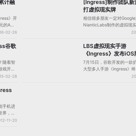
项重大更…
区拿到了72国收入榜冠军，
商累计融
[Ingress]制作团队
手机游戏产品/产品分析
问，开发商Niantic已经成
打虚拟现实牌
游历史。在谷歌内部创办Nian
ess》开
相信很多朋友一定对Googl
前，创始人John Hanke
美元的A轮
NianticLabs制作的虚拟现
过Keyhole、打造过谷歌地
on
《Ingress》印象深刻，将
16-02-26
20
了谷歌地图。在上周举洛杉
的投资，
真实世界的地理状况相结合
一次活动上，Hanke在接
美元融
法更是让人耳目一新。最近
ss谷歌
LBS虚拟现实手游
手机游戏产品/产品分析
报采访时表示，《Pokemon
Louie
NianticLabs开发的新作《En
《Ingress》发布iOS
成功是因为自己的幸运，在
、Fuji TV
Proving Ground》将于
5000字的访谈中，他讲述
？随着智
7月15日，谷歌开发的一款
始测试，而这款新产品走的
象级大作的灵感来源以及创
游戏开发
大型多人手游《ingress》
n也将加入
现实的路子。
他表示，虽然玩法和《Ingre
前
ios平台。游戏于2012年1
15-02-28
20
大相似，但实际上《Pokemo
戏已经成功移
试，在2013年12月先登陆
的代码以及引擎都是重做的
遍观点可
在半年多后登陆了 iOS 平
ess
戏性不
传统的手游，基于谷歌的地
发商
鼓励玩家进行户外探索，究
能手机进
风靡一时的
得成功。某种意义上来说，
世界，而
到谷歌
《ingress》更像是应该存
通的东西
12-11-20
可以在
备上的游戏。
ogle
上运行，玩家
这款游戏设
即可以进