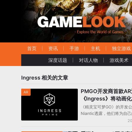
首页
资讯
手游
主机
独立游戏
深度话题
对话人物
游戏美术
Ingress
相关的文章
PMGO开发商首款A
AR
《Ingress》将动画化
《精灵宝可梦GO》的开发
Niantic透露，他们将为自
AR游戏《Ingress》进行
20
本的更新，更新后游戏也将