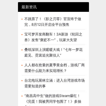
最新资讯
不跳票了！《影之刃零》官宣终于做
完，8月12日开启全平台预售
宝可梦开发商翻车！3A新游《轮回之
兽》发售“褒贬不一”，玩家大失望
叠纸深圳上演暖暖大戏！“七年一梦花
庭见、霓裳追光聚佳人”
人人都在抢量的夏季黄金档，游戏厂商
需要什么能力来实现增长？
台北电玩展林立涵：进入台湾游戏市场
需要知道的事
“南昌高中生”做的游戏Steam爆红！
《完蛋！我被男同学包围了！》多抽