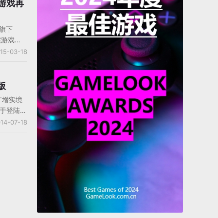
毫无疑
新游戏再
功创造了手
tic之
e旗下
就已经创办
实游戏
球，推出
虚拟对战和
15-03-18
矶举行的
的独特玩
受洛杉矶时
官方宣布
 Go》的
dgame:
版
超过
今年下半年开
了这款现
扩增实境
也是虚拟
作细节，
终于登陆了
ss》有很
1月开始测
14-07-18
n Go》
安卓平台，
。
台。这种反
图系统，
竟能否获
在于虚拟设