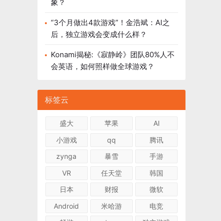
象？
“3个月做出4款游戏”！金浩斌：AI之
后，独立游戏会变成什么样？
Konami揭秘:《寂静岭》团队80%人不
会英语，如何照样做全球游戏？
标签云
盛大
苹果
AI
小游戏
qq
腾讯
zynga
暴雪
手游
VR
任天堂
韩国
日本
财报
微软
Android
米哈游
电竞