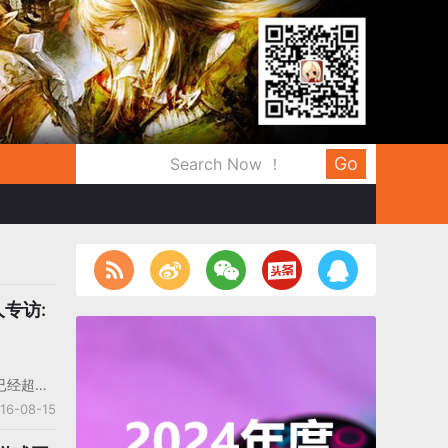
Go
人专访:
水已经超过
ie的统计数
16-08-15
82各地