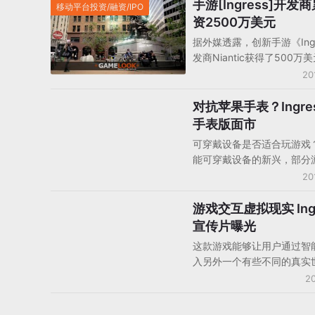
《Ingress Prime》。这
手游[Ingress]开发
移动平台投资/融资/IPO
资2500万美元
据外媒透露，创新手游《Ingr
发商Niantic获得了500万
融资，加上之前The Pokem
20
Company、谷歌和任天堂
该公司累计获得了2500万
对抗苹果手表？Ingre
android
资。新一轮投资者包括Alsop 
手表版面市
Partners、You & Mr Jones
可穿戴设备是否适合玩游戏
和天使投资人Cyan和Scott
能可穿戴设备的新兴，部分
Banister、Lucas Neala
者开始思索这一可能性。此
20
Niantic董事会。
《Flappy bird》等小游
植到智能手表上，但业界普
游戏交互虚拟现实 Ingr
手机游戏产品/产品分析
穿戴设备硬件有待提高，游
宣传片曝光
足。近日，谷歌旗下手游开
这款游戏能够让用户通过智
Niantic Lab 宣布已经将
入另外一个有些不同的真实
AR+LBS手游Ingress移植
在这个世界中，任何看似普
20
Android智能手表上，游戏
都会有它的超自然意义。从Go
Android Wear操作系统
Play页面中的介绍来看，
无需通过智能手机的操作，