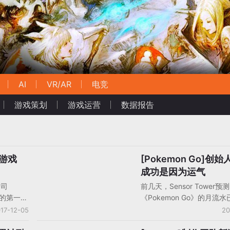
AI
VR/AR
电竞
游戏策划
游戏运营
数据报告
R游戏
[Pokemon Go]创始
AR
成功是因为运气
公司
前几天，Sensor Tower预测
己的第一款
《Pokemon Go》的月流
一次重大版
了2亿美元，而从App Ann
17-12-05
20
改名为
字来看，该游戏在已经推出的