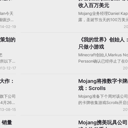
出一部《我的
并不包括广受欢迎的主机和
收入百万美元
已经获得
本。他还表示，在这些注册
plan今天
Mojang业务经理Daniel Kap
他们希望
付费玩家转化率已经达到了14
顶级沙盒
露，圣诞节当天的100万美
儿童品
《我的世界》在玩家之间的
世界观。
使《我的世界》排在App St
14-02-19
20
佳，因此，该公司不需要做
戏的
榜的第三名，免费游戏Clash
推广，所以收入的绝大部分
他的更
Clans和Candy Crush S
游戏策划的
《我的世界》创始人
人物观点
润。
括增加一匹
了前两名。《我的世界：口
只做小游戏
世界：口
前是Google Play售出最
把
Minecraft创始人Markus No
服务将更
戏，在Android收入榜排名
习，所以下面
Persson确认已经停止了在0
3月1日
前为止，Mojang公司已经
划们学习
目上的工作，他在今天的博
013-12-17
20
发布了PC
3300万份《我的世界》。
的社区；
示，粉丝们过多的关心给开
t
的支持；
来的压力已经使该项目失去
一大作：
Mojang将推数字卡
海外网游
队的建议
有的意义，以后将专注于研
戏：Scrolls
且对自己的
戏。
ang旗下公司
Mojang准备下个周对该公
你自己都
今年4月26日
的卡牌收集游戏Scrolls开
你的作品
和玩法和
Mojang宣布，Scrolls将从
13-08-15
20
似，目前
开始正式出售，在PC和Ma
名第五，自
格为20美元，现在购买的用
：销量
Mojang携美玩具公
手机游戏企业动态
持在美国
受之后的免费更新。不过，