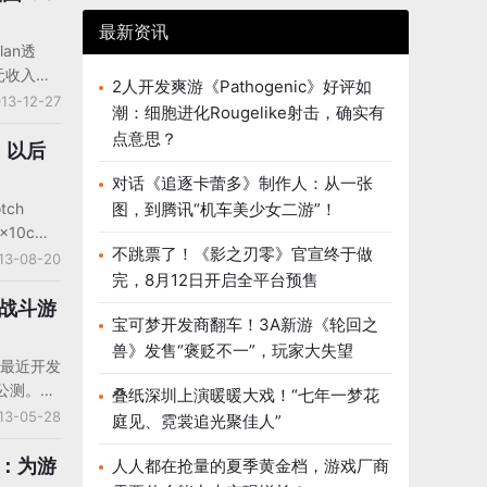
手游版
最新资讯
用户中，
lan透
.3%。
元收入才
口碑极
2人开发爽游《Pathogenic》好评如
ore收入
13-12-27
任何市场
潮：细胞进化Rougelike射击，确实有
 Of
都是利
点意思？
aga分别占据
：以后
袋版》目
对话《追逐卡蕾多》制作人：从一张
多的付费游
tch
图，到腾讯“机车美少女二游”！
第11，目
x10c项
售出了
不跳票了！《影之刃零》官宣终于做
客中表
13-08-20
完，8月12日开启全平台预售
发团队带
了原本应
牌战斗游
宝可梦开发商翻车！3A新游《轮回之
发小游
兽》发售“褒贬不一”，玩家大失望
司最近开发
启公测。
叠纸深圳上演暖暖大戏！“七年一梦花
6月3日期
13-05-28
庭见、霓裳追光聚佳人”
c平台的价
户可以享
司：为游
人人都在抢量的夏季黄金档，游戏厂商
在这个免