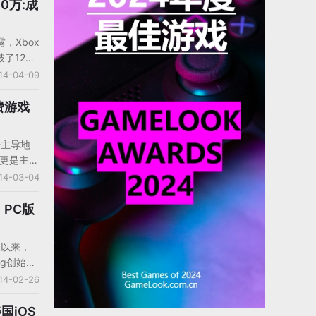
麦是第一
0万:成
游戏的国
万亿个独
，Xbox
空间。另
了1200
露，已经为
的Xbox
14-04-09
家的玩家
，这个数字
以让这款沙
平台，包
费游戏
造并管理
量突破了
的好友们
niel
该服务月
占据主导地
露，粉丝们
游更是主宰
0版本中
众所周
14-03-04
特色，他
那么容
One版
收入榜，
PC版
0名非常艰
袋版
世以来，
tion）》却
ng创始人
神奇的手
witter
14-02-26
植游戏之
《我的世
户，这还
国iOS