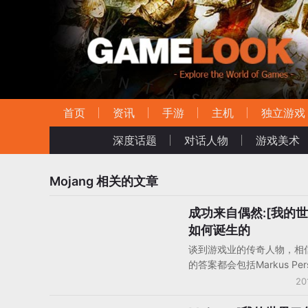
首页
资讯
手游
主机
独立游戏
深度话题
对话人物
游戏美术
Mojang
相关的文章
成功来自偶然:[我的世
品牌故事/游戏史
如何诞生的
谈到游戏业的传奇人物，相
的答案都会包括Markus Per
创作的《我的世界》自200
20
以来，至今年2月份已经突破