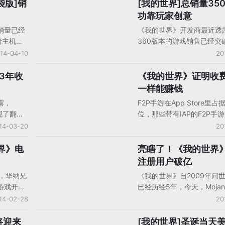
同时在主
1：1的完整丹麦地形图，丹
袋版]销
[我的世界]总销量350
手机游戏产品/产品分析
千万销量，
个把完整地图放入流行独立
功靠玩家创意
00万，成
家，数字版的丹麦使用了4
销量已经
《我的世界》开发商最近透露
App
立的方块，占了将近1TB的
者主机版
360版本的游戏销售已经突破
游。最近，
外，开发商Mojang今天透
《我的世界
万份，成为了该平台销量最好
14-04-10
20
专访，据
北美、欧洲以及南非29个国
成功占据
Live Arcade游戏。当然
》创作只
发布了Realms，该服务可
ay付费榜冠
也使得《我的世界》在所有
13年收
《我的世界》证明收
手机游戏产品/产品分析
且当时是
盒游戏的玩家们很轻易的创
ument
括主机、移动和PC的总销
一样能赚钱
下是
自己的在线世界，而且他们
目前在
3500万份。Mojang开发者Da
可以在任何地方进行访问，
露，
F2P手游在App Store里
。为了庆祝
Kaplan在微软的博客上透
费13美元。
实现了翻
位，那些带有IAP的F2P手
ng将为
将在《我的世界》Xbox 36
我的世界》
着整个收入榜。而付费手游
14-03-20
20
举行直播活
获得更多与其他游戏融合的
典克朗增长
知，想要进入收入榜并没有
口袋版》
还表示，《我的世界》Xbox 
亿美
易，有些付费手游的确挤进
界》电
亮瞎了！《我的世界》
手机游戏企业动态
011年就
本正在研发当中。
断增长，
但想要长期稳定在榜单前5
注册用户破亿
Jens
瑞典克朗
难。然而，《我的世界：口
透露，华纳兄
《我的世界》自2009年问
总收入增长
（Minecraft: Pocket Edi
游戏开发
已经历经5年，今天，Moja
》销售，主
是个例外，让我们一起来看
这家电影工
Markus “Notch” Persson在T
14-02-28
20
本收入占
游，作为世界最大的主机移
进行合
上发表状态称，PC版本的
是说，
一，是如何逆势而行的：
The
界》已经突破了1亿注册用
将迎来
[我的世界]圣诞当天美
手机游戏产品/产品分析
销售收入