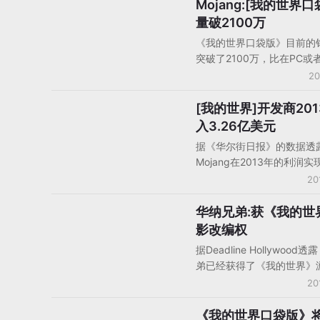
万销量，这款沙盒建造游戏
Mojang:[我的世界口
手机游戏产品/产品分析
机、PC和手游平台突破了
量破2100万
移动版本销量已经突破了21
《我的世界口袋版》目前的
为唯一一个通过付费模式进入
突破了2100万，比在PC或
Store畅销榜前30名的手
本的销量都高了1400万。
20
外媒对Mojang公司进行了
口袋版》的销量使得该游戏
Persson透露，《我的世界
了Android平台Google Pl
[我的世界]开发商20
手机游戏企业动态
用了不到一个周的时间，而
军，iOS榜也是最近才被Mon
入3.26亿美元
为了赚钱做下一款游戏。以
Valley挤下第一名的位置，
GameLook整理的访谈稿：
据《华尔街日报》的数据透
App Store付费排行第二
Mojang在2013年的利润
新的销售记录，开发商Moja
倍，达到了1.3亿美元。《
20
Reddit论坛的所有玩家们
开发商的利润从3.25亿瑞
动，他们可以向《我的世界
到了8.16亿瑞典克朗（1.29
华纳兄弟:获《我的世
手机游戏产品/产品分析
的开发者提问，其中包括自2
元），该公司的收入也在不
影改编权
开始担任手游版主要负责人的
同比增长了38%至20.7亿
Bergensten。
据Deadline Hollywood
（3.16亿美元）。38%的
弟已经获得了《我的世界》
来自PC版本的《我的世界
商Mojang的电影改编权。
20
机版本销售占30%，手游版
作室已经开始在和Roy Lee
该游戏总收入的25%，也就
作，Lee之前曾经合作制作过
《我的世界口袋版》
手机游戏企业动态
《我的世界口袋版》去年的