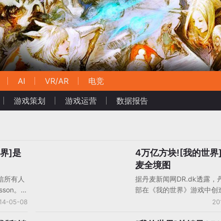
AI
VR/AR
电竞
游戏策划
游戏运营
数据报告
界]是
4万亿方块![我的世界
手机游戏企业动态
麦全境图
信所有人
据丹麦新闻网DR.dk透露，
sson。他
部在《我的世界》游戏中创
9年发布
的丹麦地图，该国政府通过
14-05-08
20
了3500
拔等数据在这款沙盒游戏中