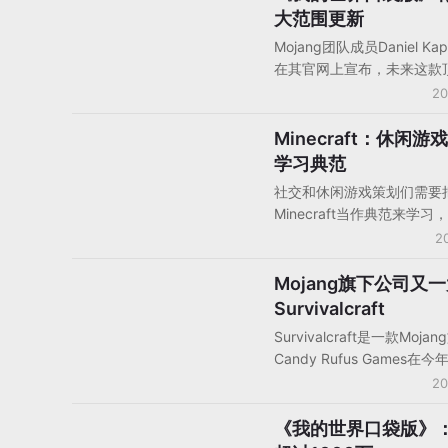
Lego Movie，华纳将推
大范围更新
在8000万美元左右。
世界》真人版电影。该项目
Mojang团队成员Daniel Ka
了很多作家和导演的兴趣，
在其官网上宣布，未来这款
未来创造出下一个世界级的
游戏的更新将会提供更大的
20
牌。
他还称团队正在努力提高游
A.I.、存储系统以及“很多其
Minecraft：休闲
人物观点
新”。其中之一的新功能包
学习典范
狼。另外他还宣布了《我的
社交和休闲游戏策划们需要
袋王国》将暂停测试，这个
Minecraft当作典范来学
容易管理多人服务器，预计在
列举五个值得休闲和社交策
2
生效。Mojang计划在今年
的方面：社交参与度；活跃
Realms之后正式推出Pocke
少任务的玩法；游戏发布后
Mojang旗下公司又
手机游戏产品/产品分析
Realms。
安于独立。Persson对小团
Survivalcraft
是，“只为你自己做游戏并
Survivalcraft是一款Moj
作品持批判的态度，如果连
Candy Rufus Games在
非常喜欢自己的游戏，那么
推出的一款RPG手游，界面
20
就会有更多的人喜欢”。
《我的世界口袋版》非常类
在美国区iPhone付费榜排
《我的世界口袋版》
手机游戏产品/产品分析
4月27日起，该游戏一直保