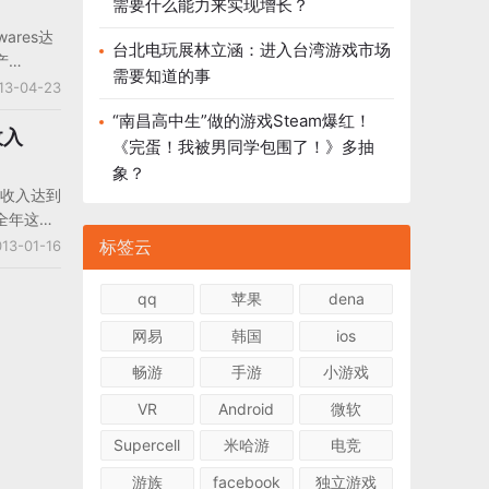
需要什么能力来实现增长？
收费20
ares达
很值得我
台北电玩展林立涵：进入台湾游戏市场
产
需要知道的事
手办，毛绒玩
13-04-23
候，产品
“南昌高中生”做的游戏Steam爆红！
行商
收入
《完蛋！我被男同学包围了！》多抽
系列
象？
报和年度版书
游总收入达到
年全年这款
万美元，累
标签云
13-01-16
年全年移动
量的39%
qq
苹果
dena
网易
韩国
ios
畅游
手游
小游戏
VR
Android
微软
Supercell
米哈游
电竞
游族
facebook
独立游戏