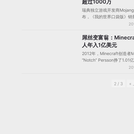
超过1000万
iPhone下载榜前25名之内
瑞典独立游戏开发商Mojan
iOS，Android和Windows 
布，《我的世界口袋版》销
台都已经上架
1000万记录，这款收费游
20
价是6.99美元，并且不含I
据分析服务AppData的追
屌丝变富翁：Minecr
手机游戏产品/产品分析
世界口袋版》占据了iPhone和
人年入1亿美元
费榜第四名，目前在iPad
2012年，Minecraft创造者M
第四，iPhone收入榜排名第
“Notch” Persson挣了1.
Android平台，口袋版占据
笔数字来源于这款建设游戏
20
四和Android总收入比第2
机和Xbox 360平台的销售
Minecraft开发商Mojang在
2 / 3
«
收入将近2.4亿美元。据Not
客，他目前正在开发一款沙
戏0X10c,该游戏目前剧透