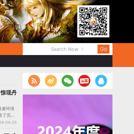
Go
]惊现丹
丹麦环境
造了完整
地图和海
14-04-25
创造了