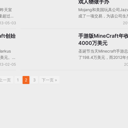
戏人物做手办
，该游戏在
费模式主导竞争的时候，一款
g昨天宣
Mojang和美国玩具公司Jazw
Phone平
美元的游戏具体表现怎样，
量超过
成了一项交易，为该公司生
们期待。
戏目前的定
Minecraft游戏中的人物
13-05-03
20
AP。据数
具和纸工艺品。预计年底时
踪，《我的
将在全球上市。英国儿童发
aft创始
手游版MineCraft年
手机游戏产品/产品分析
iPad付
Egmont最近透露将发布一
4000万美元
收入榜排名
Minecraft书籍，包括海
arkus
圣诞节当天Minecraft手
18。在
籍。
01亿美元。这
了198.4万美元，而2012
付费榜第
在PC，手
移动游戏收入达到4123.9
13-02-05
20
4的位置。
。
计售出589.9万份。2012
2012年总
版minecraft则占游戏总销
 上一页
1
2
3
下一页 »
ch的博
盒空间游
很少。