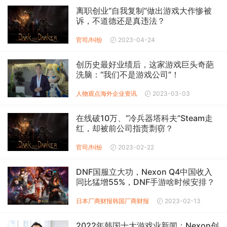
离职创业“自我复制”做出游戏大作惨被
诉，不道德还是真违法？
官司/纠纷
2023-04-24
创历史最好业绩后，这家游戏巨头奇葩
洗脑：“我们不是游戏公司”！
人物观点
海外企业资讯
2023-03-03
在线破10万、“冷兵器塔科夫”Steam走
红，却被前公司指责剽窃？
官司/纠纷
2023-02-22
DNF国服立大功，Nexon Q4中国收入
同比猛增55%，DNF手游啥时候安排？
日本厂商财报
韩国厂商财报
2023-02-13
2022年韩国十大游戏业新闻：Nexon创