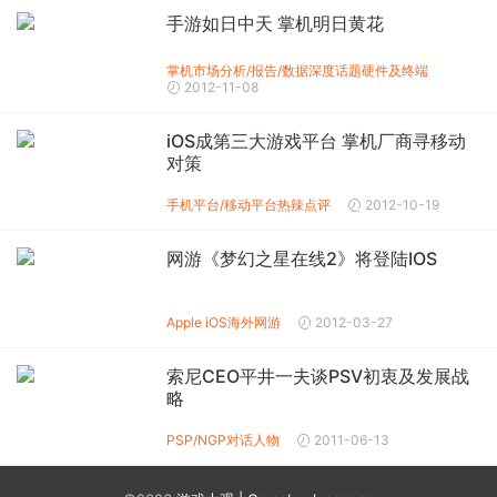
手游如日中天 掌机明日黄花
掌机市场分析/报告/数据
深度话题
硬件及终端
2012-11-08
iOS成第三大游戏平台 掌机厂商寻移动
对策
手机平台/移动平台
热辣点评
2012-10-19
网游《梦幻之星在线2》将登陆IOS
Apple iOS
海外网游
2012-03-27
索尼CEO平井一夫谈PSV初衷及发展战
略
PSP/NGP
对话人物
2011-06-13