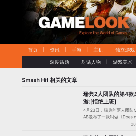
首页
资讯
手游
主机
独立游戏
深度话题
对话人物
游戏美术
Smash Hit
相关的文章
瑞典2人团队的第4款
手机游戏产品/产品分析
游:[拒绝上班]
4月23日，瑞典的两人团队Med
AB发布了一款叫做《Does n
Commute》的手游，该游
20
经在96国进入了iPhone免费