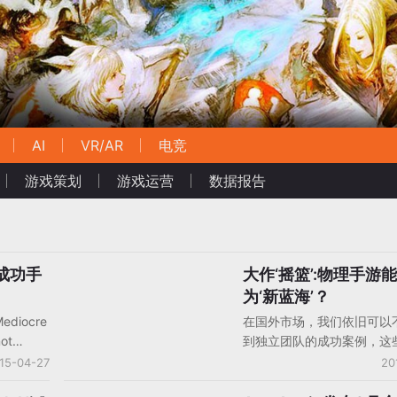
AI
VR/AR
电竞
游戏策划
游戏运营
数据报告
成功手
大作‘摇篮’:物理手游
手机游戏产品/产品分析
为‘新蓝海’？
iocre
在国外市场，我们依旧可以
ot
到独立团队的成功案例，这
戏目前已
往在玩法方面极具创新性。
15-04-27
20
榜Top
GameLook对海外物理手