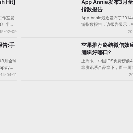
首页推荐和
现，这些游戏大多数是小团
 Hit]
App Annie发布3
手机游戏数据/报告/分析
推荐，这已经
但在付费设计方面，这类游
指数报告
。
及国内，因此，对于希望有
B工作室发
App Annie最近发布了201
国内开发商来说，物理游戏
it》半年
游指数报告，该报告显示，
新的‘蓝海’，以下请看Game
据
全球iOS下载榜和收入榜影
15-02-09
20
的分析：
re的创始人
强，腾讯在App Store引
毕业后曾创
增长，《勇者前线》本地化
报告:手
苹果推荐终结微信效应
手机游戏产品/产品分析
1年，
错的收入和下载表现，Smash
编辑好哪口?
ik共同创
顶3月份iOS下载榜，以下是
4年3月全球
上周末，中国IOS免费榜前
人最初并不
GameLook整理的详细内容
appy风
非腾讯系产品拿下，而一周
己做一款
用收入榜
现象也没有要停止的意思，
14-04-11
20
e收入比上
是这4款产品中有两款获得
lay的收入
推荐，另外两款也获得了新
oogle
这件事似乎在诉说着一件事：
0%，不过
平台上，真正的吸量“大佬”
遥遥领
App Store推荐栏。为什
用收入增
能获得苹果推荐？比起其他
方面，
来他们到底有什么优点？
y的增幅曲线
年10月