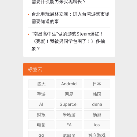
需要什么能力来实现增长？
台北电玩展林立涵：进入台湾游戏市场
需要知道的事
“南昌高中生”做的游戏Steam爆红！
《完蛋！我被男同学包围了！》多抽
象？
标签云
盛大
Android
日本
手游
网易
韩国
AI
Supercell
dena
财报
米哈游
畅游
电竞
EA
ios
qq
steam
独立游戏