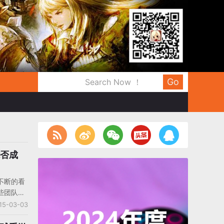
Go
能否成
不断的看
些团队往
15-03-03
游统计发