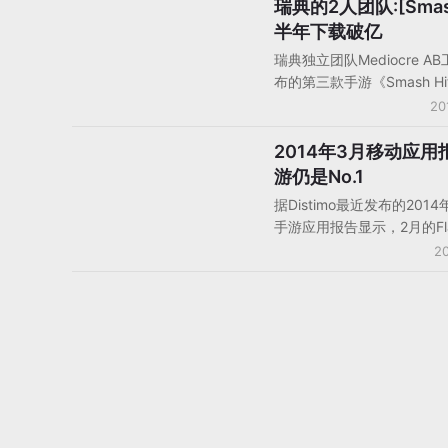
10，获得了266次iTunes
瑞典的2人团队:[Smash
手机游戏产品/产品分析
1098次iTunes其他位置
半年下载破亿
是该团队的第四款成功作品
瑞典独立团队Mediocre A
布的第三款手游《Smash H
多的累计下载量突破1亿。
20
GameLook了解，Medioc
居住在瑞典Malmo，大学
2014年3月移动应用
手机游戏数据/报告/分析
建2家公司，都被收购。201
游仍是No.1
Dennis和他的‘好基友’Henr
据Distimo最近发布的201
办了Mediocre AB，两个
手游应用报告显示，2月的Fl
喜欢玩手游，所以决定为自
已经消失，手游持续占据应
20
喜欢的手游。
绝大多数位置，App Stor
月增长了12%，而Google P
则比上个月增长了14%。因此G
Play的收入份额增长到了4
苹果仍然以60%的收入份额
先。泰国是2月至3月期间应
长最快的地区。在收入增长
App Store和GooglePla
几乎是平行的，不过和2013