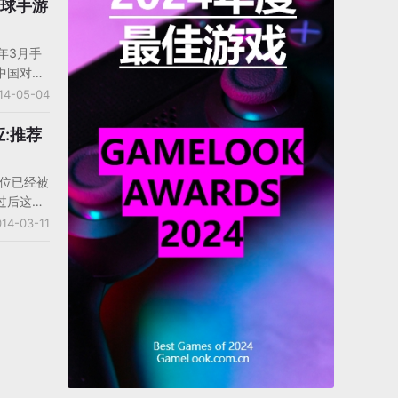
队制作，
月全球手游
戏往往不
所突破的
4年3月手
未尝不是
中国对于
Look带来
响持续增
14-05-04
领了下载量
获得了不
:推荐
 Hit登
4位已经被
：
过后这个
有趣事的
14-03-11
了滚动栏
品推荐。
在IOS
，还是
么这3款游戏
国产游戏