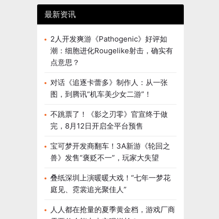
最新资讯
2人开发爽游《Pathogenic》好评如
潮：细胞进化Rougelike射击，确实有
点意思？
对话《追逐卡蕾多》制作人：从一张
图，到腾讯“机车美少女二游”！
不跳票了！《影之刃零》官宣终于做
完，8月12日开启全平台预售
宝可梦开发商翻车！3A新游《轮回之
兽》发售“褒贬不一”，玩家大失望
叠纸深圳上演暖暖大戏！“七年一梦花
庭见、霓裳追光聚佳人”
人人都在抢量的夏季黄金档，游戏厂商