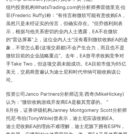
纽约投资机构WhatsTrading.com的分析师弗雷德里克·拉
菲(Frederic Ruffy)称：“有传言称微软可能有意收购EA，
虽然只是未经证实的传言，但确实存在。”但乔德利则表
示，根据与他关系密切的业内人士透露，EA不在微软
的“雷达屏幕”上，这位业内人士“没有看到微软收购EA的迹
象，不管怎么看(这项交易都)不会产生合力，而且也不是
微软目前的企业战略重点”。去年，EA曾寻求收购竞争对
手Take Two，但这项交易未能成功。EA目前市值为65亿
美元，交易商普遍认为迪士尼和时代华纳可能收购该公
司。
投资公司Janco Partners分析师迈克·西奇(MikeHickey)
认为：“微软收购游戏开发商EA是极其荒谬的。 ”
8月份，证券评级机构Janney Montgomery Scott分析师
托尼·韦伯(TonyWible)曾表示，迪士尼应该收购EA。
迪士尼收购EA的理由不难理解，迪士尼旗下拥有ESPN，