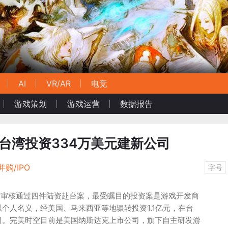
AI
VR/AR
电竞
游戏策划
游戏运营
数据报告
在台湾投资334万美元建新公司
并购/IPO
字号
天审核通过四件陆资赴台案，最受瞩目的投资案是游戏开发商
个人名义，经美国、马来西亚等地辗转投资1.1亿元，在台
司。完美时空目前是美国纳斯达克上市公司，旗下自主研发游