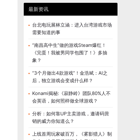
最新资讯
台北电玩展林立涵：进入台湾游戏市场
需要知道的事
“南昌高中生”做的游戏Steam爆红！
《完蛋！我被男同学包围了！》多抽
象？
“3个月做出4款游戏”！金浩斌：AI之
后，独立游戏会变成什么样？
Konami揭秘:《寂静岭》团队80%人不
会英语，如何照样做全球游戏？
分析：如何靠UP主卖游戏，邀请码营
销的威力你知道么？
上线首周玩家破百万，《雾影猎人》制