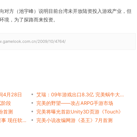
对方（池宇峰）说明目前台湾未开放陆资投入游戏产业，但
环境，为了探路而来投资。
elook.com.cn/2009/10/4764/
间4月28日
艾瑞：09年游戏出口8.3亿 完美蜗牛大承列三甲
试阶段
完美的野望——攻占ARPG手游市场
份首测
完美将曝光首款Unity3D页游《Touch》
完美任命羊东为新公司独立董事 现任软银赛富合伙人
完美小说改编网游《圣王》7月首测