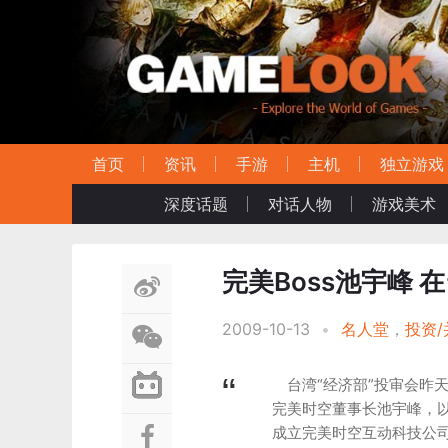
首页
资讯
手游
主机
独立游戏
深度话题
对话人物
游戏美术
完美Boss池宇峰 
2009-10-13
•
名人堂
，
投资/
台湾“经济部”投审会昨
完美时空董事长池宇峰，以
成立完美时空互动科技公