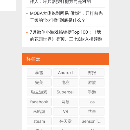
作人：冷兵器搜打撤方向是对的
MOBA大佬跑到网易“做饭”，开打前先
干饭的“吃打撤”到底是什么？
7月微信小游戏畅销榜Top 100：《我
的花园世界》登顶、三七6款入榜领跑
标签云
暴雪
Android
财报
完美
电竞
游族
独立游戏
Supercell
手游
facebook
网易
ios
米哈游
VR
苹果
steam
任天堂
Sensor Tower