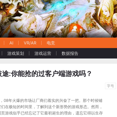
AI
VR/AR
电竞
游戏策划
游戏运营
数据报告
歧途:你能抢的过客户端游戏吗？
字号
，08年火爆的市场让厂商们着实的兴奋了一把。那个时候铺
家们在极短的时间里，了解到这个新形势的游戏形态。然而，
网页游戏似乎已经忘记了它最初诞生的理由，遗忘它得以生存