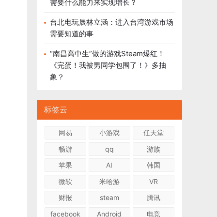
需要什么能力来实现增长？
台北电玩展林立涵：进入台湾游戏市场
需要知道的事
“南昌高中生”做的游戏Steam爆红！
《完蛋！我被男同学包围了！》多抽
象？
标签云
网易
小游戏
任天堂
畅游
qq
游族
苹果
AI
韩国
微软
米哈游
VR
财报
steam
腾讯
facebook
Android
电竞