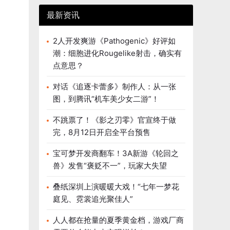
最新资讯
2人开发爽游《Pathogenic》好评如
潮：细胞进化Rougelike射击，确实有
点意思？
对话《追逐卡蕾多》制作人：从一张
图，到腾讯“机车美少女二游”！
不跳票了！《影之刃零》官宣终于做
完，8月12日开启全平台预售
宝可梦开发商翻车！3A新游《轮回之
兽》发售“褒贬不一”，玩家大失望
叠纸深圳上演暖暖大戏！“七年一梦花
庭见、霓裳追光聚佳人”
人人都在抢量的夏季黄金档，游戏厂商