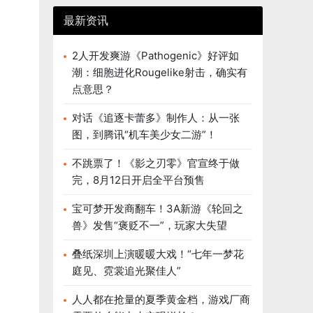
最新资讯
2人开发爽游《Pathogenic》好评如
潮：细胞进化Rougelike射击，确实有
点意思？
对话《追逐卡蕾多》制作人：从一张
图，到腾讯“机车美少女二游”！
不跳票了！《影之刃零》官宣终于做
完，8月12日开启全平台预售
宝可梦开发商翻车！3A新游《轮回之
兽》发售“褒贬不一”，玩家大失望
叠纸深圳上演暖暖大戏！“七年一梦花
庭见、霓裳追光聚佳人”
人人都在抢量的夏季黄金档，游戏厂商