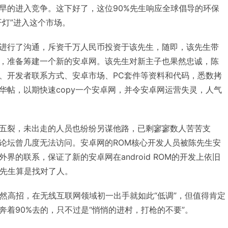
早的进入竞争。这下好了，这位90%先生响应全球倡导的环保
开灯”进入这个市场。
进行了沟通，斥资千万人民币投资于该先生，随即，该先生带
，准备筹建一个新的安卓网。该先生对新主子也果然忠诚，陈
、开发者联系方式、安卓市场、PC套件等资料和代码，悉数拷
华帖，以期快速copy一个安卓网，并令安卓网运营失灵，人气
五裂，未出走的人员也纷纷另谋他路，已剩寥寥数人苦苦支
论坛曾几度无法访问。安卓网的ROM核心开发人员被陈先生安
界的联系，保证了新的安卓网在android ROM的开发上依旧
%先生算是找对了人。
果然高招，在无线互联网领域初一出手就如此“低调”，但值得肯定
奔着90%去的，只不过是“悄悄的进村，打枪的不要”。