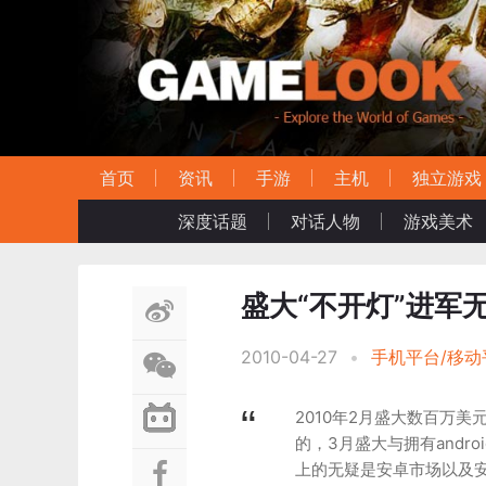
首页
资讯
手游
主机
独立游戏
深度话题
对话人物
游戏美术
盛大“不开灯”进军
2010-04-27
•
手机平台/移动
2010年2月盛大数百万
的，3月盛大与拥有andr
上的无疑是安卓市场以及安