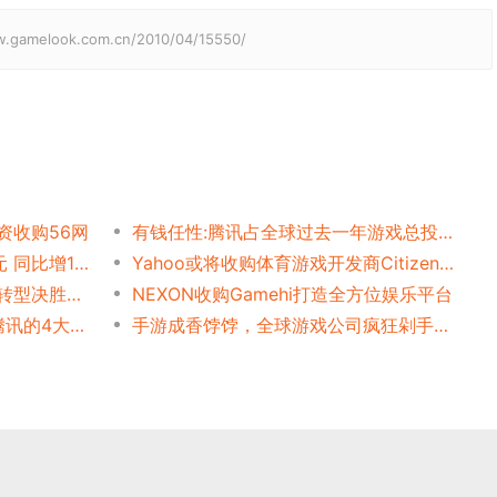
elook.com.cn/2010/04/15550/
资收购56网
有钱任性:腾讯占全球过去一年游戏总投资额75%资金
2016游戏业并购破250亿美元 同比增12倍
Yahoo或将收购体育游戏开发商Citizen Sports
仅3200人的芬兰游戏业如何转型决胜全球？
NEXON收购Gamehi打造全方位娱乐平台
Supercell CEO亲笔信:选择腾讯的4大理由
手游成香饽饽，全球游戏公司疯狂剁手买买买