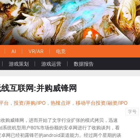
AI
VR/AR
电竞
游戏策划
游戏运营
数据报告
无线互联网:并购威锋网
平台
，
投资/并购/IPO
，
热辣点评
，
移动平台投资/融资/IPO
字号
美元收购威锋网，进而开始了文学行业扩张的模式拷贝，迅速
oid系统机型用户80%市场份额的安卓网进行了收购谈判，看
卓网已经初露锋芒的android渠道能力。经过两个星期的谈