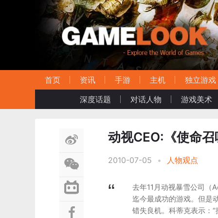
首页
资讯
手游
主机
独立游戏
深度话题
对话人物
游戏美术
动视CEO:《使命
2010-07-05
•
人物观点
去年11月动视暴雪公司（A
迄今最成功的游戏。但是动视暴
错失良机。科蒂克表示：“