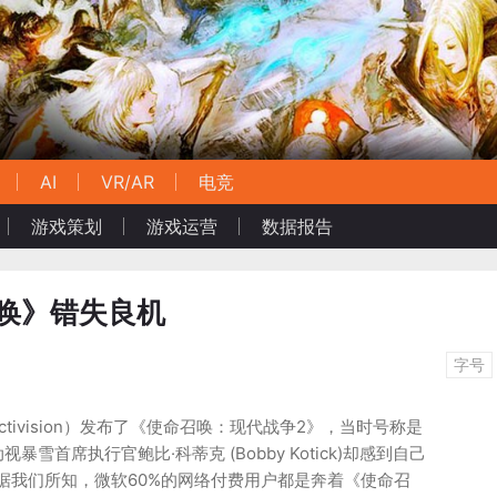
AI
VR/AR
电竞
游戏策划
游戏运营
数据报告
召唤》错失良机
字号
ctivision）发布了《使命召唤：现代战争2》，当时号称是
雪首席执行官鲍比·科蒂克 (Bobby Kotick)却感到自己
据我们所知，微软60%的网络付费用户都是奔着《使命召