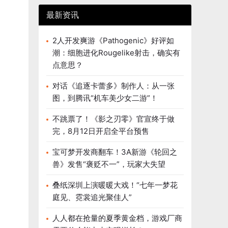
最新资讯
2人开发爽游《Pathogenic》好评如
潮：细胞进化Rougelike射击，确实有
点意思？
对话《追逐卡蕾多》制作人：从一张
图，到腾讯“机车美少女二游”！
不跳票了！《影之刃零》官宣终于做
完，8月12日开启全平台预售
宝可梦开发商翻车！3A新游《轮回之
兽》发售“褒贬不一”，玩家大失望
叠纸深圳上演暖暖大戏！“七年一梦花
庭见、霓裳追光聚佳人”
人人都在抢量的夏季黄金档，游戏厂商