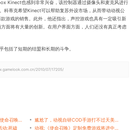
ox Kinect也感到非常兴奋，该控制器通过摄像头和麦克风进行
科蒂克希望Kinect可以帮助复苏外设市场，从而带动动视公
两款游戏的销售。此外，他还指出，声控游戏也具有一定吸引新
频方面将有大量的创新。在用户界面方面，人们还没有真正考虑
乎包括了短期的结盟和长期的斗争。
elook.com.cn/2010/07/17205/
动视灵魂拷问：150人吃鸡《使命召唤》免费，来战网玩么？
尴尬了，动视自研COD手游打不过天美COD手游，发生了什么？
活动:死磕
动视:《使命召唤》定制免费游戏将进中国