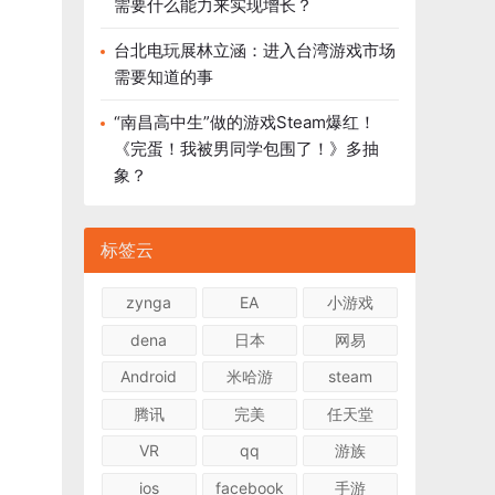
需要什么能力来实现增长？
台北电玩展林立涵：进入台湾游戏市场
需要知道的事
“南昌高中生”做的游戏Steam爆红！
《完蛋！我被男同学包围了！》多抽
象？
标签云
zynga
EA
小游戏
dena
日本
网易
Android
米哈游
steam
腾讯
完美
任天堂
VR
qq
游族
ios
facebook
手游