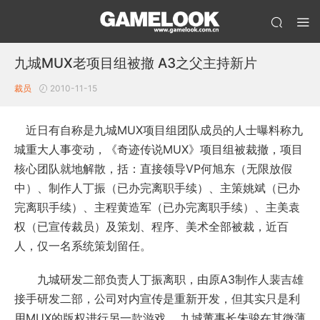
九城MUX老项目组被撤 A3之父主持新片
裁员
2010-11-15
近日有自称是九城MUX项目组团队成员的人士曝料称九
城重大人事变动，《奇迹传说MUX》项目组被裁撤，项目
核心团队就地解散，括：直接领导VP何旭东（无限放假
中）、制作人丁振（已办完离职手续）、主策姚斌（已办
完离职手续）、主程黄造军（已办完离职手续）、主美袁
权（已宣传裁员）及策划、程序、美术全部被裁，近百
人，仅一名系统策划留任。
九城研发二部负责人丁振离职，由原A3制作人裴吉雄
接手研发二部，公司对内宣传是重新开发，但其实只是利
用MUX的版权进行另一款游戏。,九城董事长朱骏在其微薄