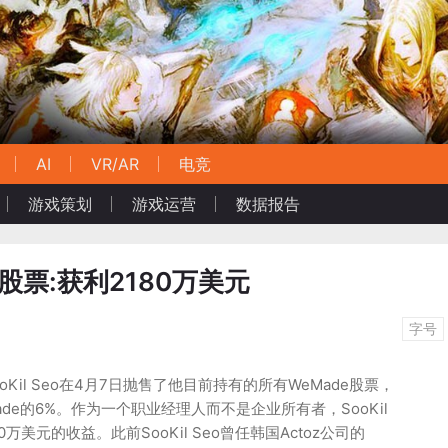
AI
VR/AR
电竞
游戏策划
游戏运营
数据报告
售股票:获利2180万美元
字号
ooKil Seo在4月7日抛售了他目前持有的所有WeMade股票，
de的6%。作为一个职业经理人而不是企业所有者，SooKil
0万美元的收益。此前SooKil Seo曾任韩国Actoz公司的