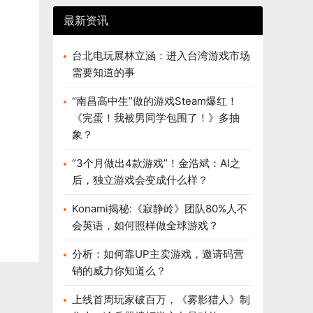
最新资讯
台北电玩展林立涵：进入台湾游戏市场
需要知道的事
“南昌高中生”做的游戏Steam爆红！
《完蛋！我被男同学包围了！》多抽
象？
“3个月做出4款游戏”！金浩斌：AI之
后，独立游戏会变成什么样？
Konami揭秘:《寂静岭》团队80%人不
会英语，如何照样做全球游戏？
分析：如何靠UP主卖游戏，邀请码营
销的威力你知道么？
上线首周玩家破百万，《雾影猎人》制