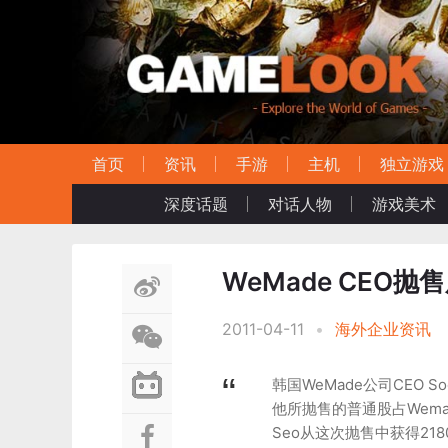
首页
资讯
手游
主机
独立游戏
深度话题
对话人物
游戏美术
WeMade CEO抛
2011-04-11
•
海外企业资讯
韩国WeMade公司CEO S
他所抛售的普通股占Wema
Seo从这次抛售中获得218