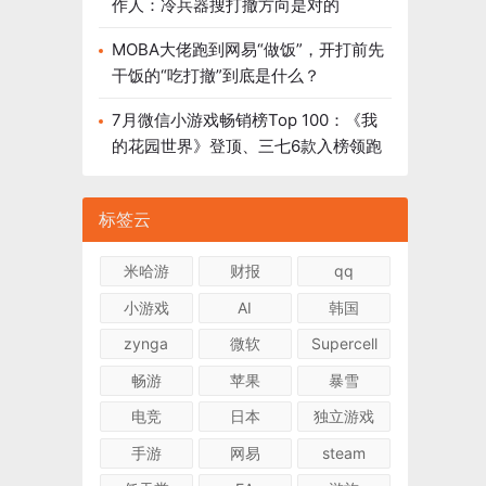
作人：冷兵器搜打撤方向是对的
MOBA大佬跑到网易“做饭”，开打前先
干饭的“吃打撤”到底是什么？
7月微信小游戏畅销榜Top 100：《我
的花园世界》登顶、三七6款入榜领跑
标签云
米哈游
财报
qq
小游戏
AI
韩国
zynga
微软
Supercell
畅游
苹果
暴雪
电竞
日本
独立游戏
手游
网易
steam