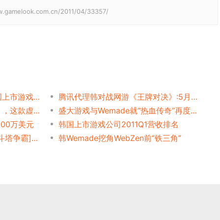
elook.com.cn/2011/04/33357/
把区块链游戏当新支柱，韩国上市游戏公司遭到“最惨烈反噬”！
腾讯代理韩对战网游《王牌对决》:5月首测
正面单挑米哈游《星穹铁道》，这款虚幻5新手游在韩国居然赢了？
盛大游戏与Wemade就“热血传奇”再度开撕
100万美元
韩国上市游戏公司2011Q1营收排名
Wemade[Avalon]台服改名[斗塔争霸]运营
韩Wemade挖角WebZen前“铁三角”