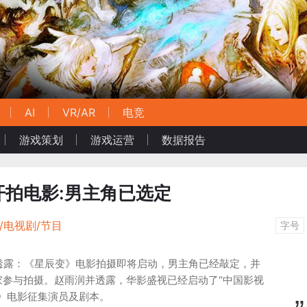
AI
VR/AR
电竞
游戏策划
游戏运营
数据报告
拍电影:男主角已选定
/电视剧/节目
字号
透露：《星辰变》电影拍摄即将启动，男主角已经敲定，并
家参与拍摄。赵雨润并透露，华影盛视已经启动了“中国影视
》电影征集演员及剧本。