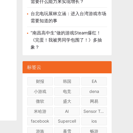
需要什么能力来实现增长？
台北电玩展林立涵：进入台湾游戏市场
需要知道的事
“南昌高中生”做的游戏Steam爆红！
《完蛋！我被男同学包围了！》多抽
象？
标签云
财报
韩国
EA
小游戏
电竞
dena
微软
盛大
网易
米哈游
AI
Sensor Tower
facebook
Supercell
ios
游族
暴雪
畅游