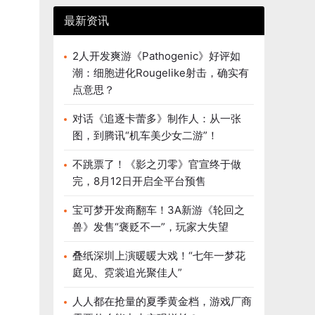
最新资讯
2人开发爽游《Pathogenic》好评如
潮：细胞进化Rougelike射击，确实有
点意思？
对话《追逐卡蕾多》制作人：从一张
图，到腾讯“机车美少女二游”！
不跳票了！《影之刃零》官宣终于做
完，8月12日开启全平台预售
宝可梦开发商翻车！3A新游《轮回之
兽》发售“褒贬不一”，玩家大失望
叠纸深圳上演暖暖大戏！“七年一梦花
庭见、霓裳追光聚佳人”
人人都在抢量的夏季黄金档，游戏厂商