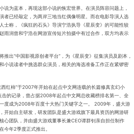
小说为蓝本，再现这部小说的恢宏世界。在演员阵容问题上，
演者已经敲定，为两岸三地当红偶像明星。而在电影导演人选
人士称，《疯狂的石头》导演宁浩执导《星辰变》的可能性较
赵雨润曾和宁浩在网游宣传短片拍摄中有过合作，双方均表示
将推出“中国影视原创者平台”，为《星辰变》征集演员及剧本，
和小说读者中挑选群众演员，相关的海选准备工作正在紧锣密
西红柿”于2007年开始在起点中文网连载的长篇修真玄幻小
点击的记录，曾占据2008年起点中文网总收藏榜排名第一、全
度成为2008年百度十大热门关键字之一。 2009年，盛大游
，开始自主研发，研发团队是盛大游戏旗下最具资历的网游研
核心团队，并由盛大游戏董事长兼CEO谭群钊亲自担任制作
在今年2季度正式推出。