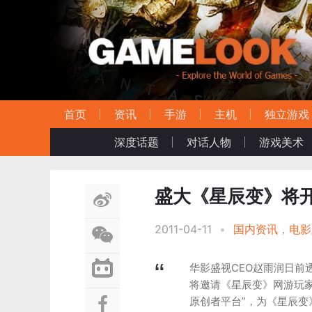
首页
资讯
手游
主机
独立游戏
深度话题
对话人物
游戏美术
盛大《星辰变》将开
2011-04-11
•
国内资讯
，
电影
华影盛视CEO赵雨润日前
将邀请《星辰变》网游玩
原创者平台”，为《星辰变