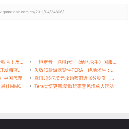
elook.com.cn/2011/04/34806/
《绝地求生》2天封禁6.7万个账号！反作弊系统BattlEye拯救吃鸡
一锤定音！腾讯代理《绝地求生》国服，百万级在线网游到手，数据逆天！
4亿！腾讯收购《绝地求生》开发商蓝洞近5%股份
失败16款游戏诞生TERA、绝地求生：揭秘KRAFTON集团
A》中国代理
腾讯超5亿美元收购蓝洞近10%股份，一年半以来蓝洞市值翻27倍
及最佳MMO
Tera觉悟更新:听取玩家意见增单人玩法