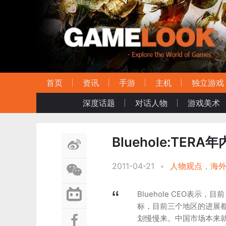
首页
资讯
手游
主机
独立游戏
深度话题
对话人物
游戏美术
Bluehole:TE
2011-04-21
•
人物观点
，
海
Bluehole CEO表
标，目前三个地区的进展
划慢慢来。中国市场本来