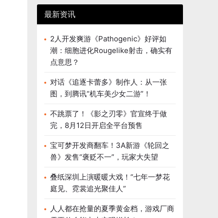
最新资讯
2人开发爽游《Pathogenic》好评如
潮：细胞进化Rougelike射击，确实有
点意思？
对话《追逐卡蕾多》制作人：从一张
图，到腾讯“机车美少女二游”！
不跳票了！《影之刃零》官宣终于做
完，8月12日开启全平台预售
宝可梦开发商翻车！3A新游《轮回之
兽》发售“褒贬不一”，玩家大失望
叠纸深圳上演暖暖大戏！“七年一梦花
庭见、霓裳追光聚佳人”
人人都在抢量的夏季黄金档，游戏厂商