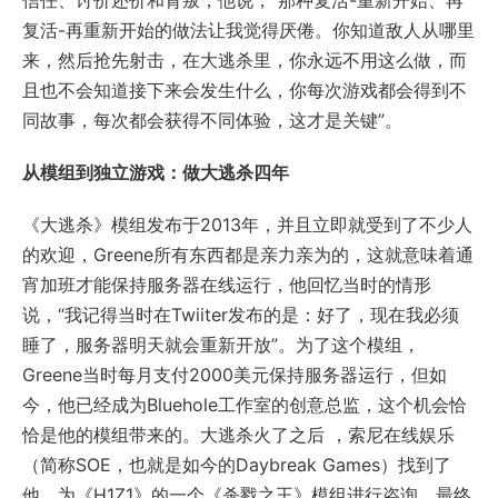
信任、讨价还价和背叛，他说，“那种复活-重新开始、再
复活-再重新开始的做法让我觉得厌倦。你知道敌人从哪里
来，然后抢先射击，在大逃杀里，你永远不用这么做，而
且也不会知道接下来会发生什么，你每次游戏都会得到不
同故事，每次都会获得不同体验，这才是关键”。
从模组到独立游戏：做大逃杀四年
《大逃杀》模组发布于2013年，并且立即就受到了不少人
的欢迎，Greene所有东西都是亲力亲为的，这就意味着通
宵加班才能保持服务器在线运行，他回忆当时的情形
说，“我记得当时在Twiiter发布的是：好了，现在我必须
睡了，服务器明天就会重新开放”。为了这个模组，
Greene当时每月支付2000美元保持服务器运行，但如
今，他已经成为Bluehole工作室的创意总监，这个机会恰
恰是他的模组带来的。大逃杀火了之后 ，索尼在线娱乐
（简称SOE，也就是如今的Daybreak Games）找到了
他，为《H1Z1》的一个《杀戮之王》模组进行咨询，最终