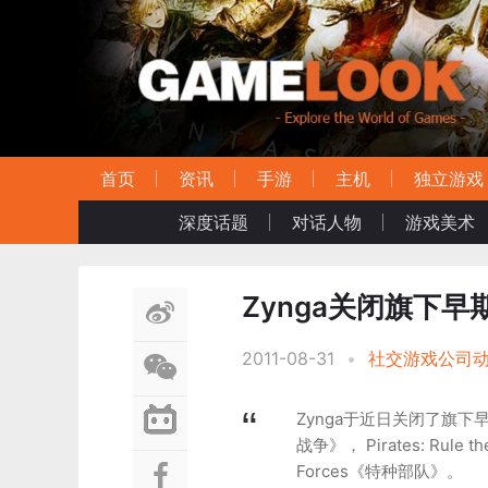
首页
资讯
手游
主机
独立游戏
深度话题
对话人物
游戏美术
Zynga关闭旗下
2011-08-31
•
社交游戏公司
Zynga于近日关闭了旗下早
战争》， Pirates: Rule
Forces《特种部队》。