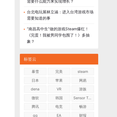
需要什么能力来实现增长？
台北电玩展林立涵：进入台湾游戏市场
需要知道的事
“南昌高中生”做的游戏Steam爆红！
《完蛋！我被男同学包围了！》多抽
象？
标签云
暴雪
完美
steam
日本
苹果
网易
dena
VR
游族
微软
韩国
Sensor Tower
腾讯
电竞
畅游
qq
EA
财报