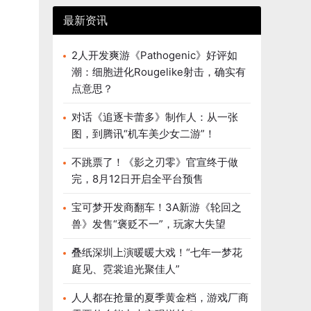
最新资讯
2人开发爽游《Pathogenic》好评如
潮：细胞进化Rougelike射击，确实有
点意思？
对话《追逐卡蕾多》制作人：从一张
图，到腾讯“机车美少女二游”！
不跳票了！《影之刃零》官宣终于做
完，8月12日开启全平台预售
宝可梦开发商翻车！3A新游《轮回之
兽》发售“褒贬不一”，玩家大失望
叠纸深圳上演暖暖大戏！“七年一梦花
庭见、霓裳追光聚佳人”
人人都在抢量的夏季黄金档，游戏厂商